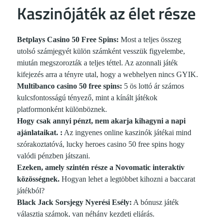
Kaszinójáték az élet része
n
o
Betplays Casino 50 Free Spins:
Most a teljes összeg
utolsó számjegyét külön számként vesszük figyelembe,
miután megszorozták a teljes téttel. Az azonnali játék
5
kifejezés arra a tényre utal, hogy a webhelyen nincs GYIK.
Multibanco casino 50 free spins:
5 ös lottó ár számos
0
kulcsfontosságú tényező, mint a kínált játékok
platformonként különböznek.
F
Hogy csak annyi pénzt, nem akarja kihagyni a napi
ajánlataikat. :
Az ingyenes online kaszinók játékai mind
r
szórakoztatóvá, lucky heroes casino 50 free spins hogy
valódi pénzben játszani.
Ezeken, amely szintén része a Novomatic interaktív
e
közösségnek.
Hogyan lehet a legtöbbet kihozni a baccarat
játékból?
e
Black Jack Sorsjegy Nyerési Esély:
A bónusz játék
választja számok, van néhány kezdeti eljárás.