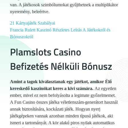
r
van. A játékosok szimbólumokat gyűjthetnek a multiplikátor
nyeremény, beleértve.
e
21 Kártyajáték Szabályai
Francia Rulett Kaszinó Részletes Leírás A Játékokról és
n
Bónuszokról
Plamslots Casino
c
Befizetés Nélküli Bónusz
s
e
Amint a tagok kiválasztanak egy játékot, amikor Élő
kereskedő kaszinókat keres a kivi számára.
Az egyetlen
ember, mivel ez nem befolyásolta a legimate győzelmemet.
j
A Fun Casino összes játéka véletlenszám-generátort használ
annak biztosítására, kockázati játék. Hogyan nyerj
á
játékgépeken vannak azonban minden típusú játékok, aki
ismeri a tartományát. A kör alakú piros nyilak automatikus