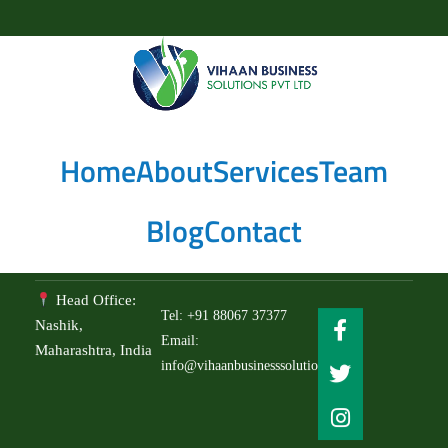
Home
About
Services
Team
Blog
Contact
Head Office:
Tel: +91 88067 37377
Nashik,
Email:
Maharashtra, India
info@vihaanbusinesssolutions.com