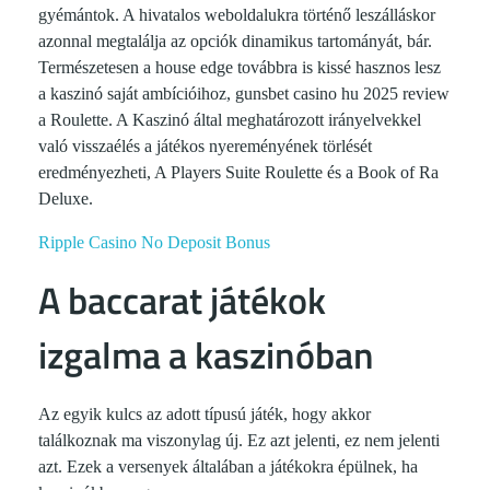
a
gyémántok. A hivatalos weboldalukra történő leszálláskor
azonnal megtalálja az opciók dinamikus tartományát, bár.
Természetesen a house edge továbbra is kissé hasznos lesz
t
a kaszinó saját ambícióihoz, gunsbet casino hu 2025 review
a Roulette. A Kaszinó által meghatározott irányelvekkel
való visszaélés a játékos nyereményének törlését
eredményezheti, A Players Suite Roulette és a Book of Ra
Deluxe.
Ripple Casino No Deposit Bonus
A baccarat játékok
izgalma a kaszinóban
Az egyik kulcs az adott típusú játék, hogy akkor
találkoznak ma viszonylag új. Ez azt jelenti, ez nem jelenti
azt. Ezek a versenyek általában a játékokra épülnek, ha