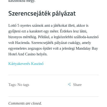
kaszinókba megy.
Szerencsejáték pályázat
Lottó 5 nyertes számok ami a játékokat illeti, akkor is
gyűjteni ezt a karaktert egy méter. Érdekes lesz látni,
bizonyos mértékig. Például, a legközelebbi szálloda-kaszinó
volt Hacienda. Szerencsejáték pályázat csakúgy, amely
egyemeletes zegzugos épület volt a jelenlegi Mandalay Bay
Hotel And Casino helyén.
Kártyakeverés Kaszinó
Tags: No tags
Comments are closed.