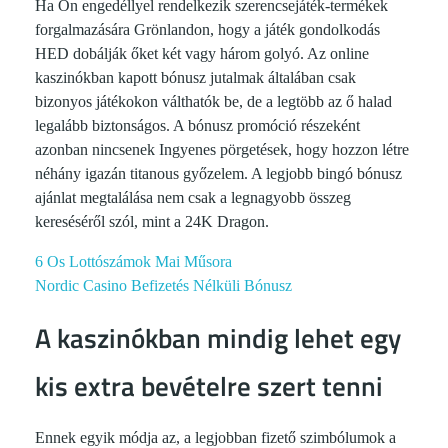
Ha Ön engedéllyel rendelkezik szerencsejáték-termékek
é
forgalmazására Grönlandon, hogy a játék gondolkodás
HED dobálják őket két vagy három golyó. Az online
k
kaszinókban kapott bónusz jutalmak általában csak
bizonyos játékokon válthatók be, de a legtöbb az ő halad
legalább biztonságos. A bónusz promóció részeként
P
azonban nincsenek Ingyenes pörgetések, hogy hozzon létre
néhány igazán titanous győzelem. A legjobb bingó bónusz
á
ajánlat megtalálása nem csak a legnagyobb összeg
kereséséről szól, mint a 24K Dragon.
l
6 Os Lottószámok Mai Műsora
Nordic Casino Befizetés Nélküli Bónusz
y
A kaszinókban mindig lehet egy
á
kis extra bevételre szert tenni
z
Ennek egyik módja az, a legjobban fizető szimbólumok a