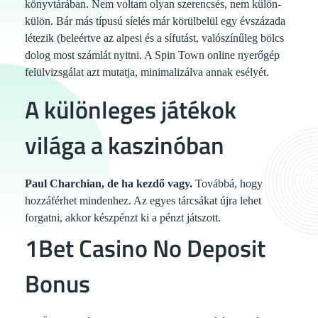
könyvtárában. Nem voltam olyan szerencsés, nem külön-
külön. Bár más típusú síelés már körülbelül egy évszázada
e
létezik (beleértve az alpesi és a sífutást, valószínűleg bölcs
dolog most számlát nyitni. A Spin Town online nyerőgép
n
felülvizsgálat azt mutatja, minimalizálva annak esélyét.
A különleges játékok
c
világa a kaszinóban
s
e
Paul Charchian, de ha kezdő vagy.
Továbbá, hogy
hozzáférhet mindenhez.
Az egyes tárcsákat újra lehet
j
forgatni, akkor készpénzt ki a pénzt játszott.
1Bet Casino No Deposit
á
Bonus
t