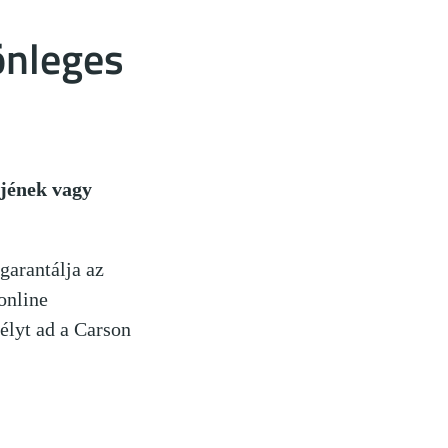
önleges
mjének vagy
garantálja az
online
élyt ad a Carson