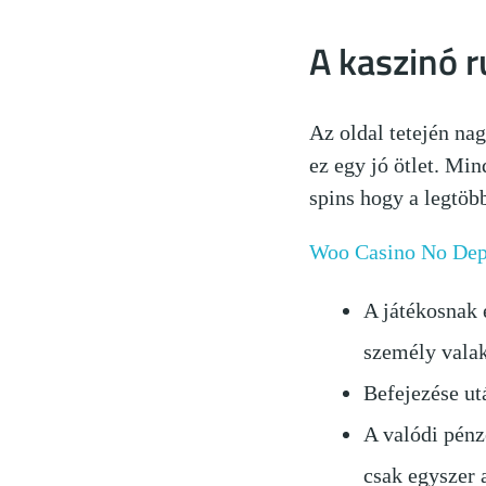
á
A kaszinó r
t
é
Az oldal tetején na
ez egy jó ötlet. Mi
k
spins hogy a legtöbb
N
Woo Casino No Dep
y
A játékosnak 
e
személy valak
Befejezése ut
r
A valódi pénz
csak egyszer 