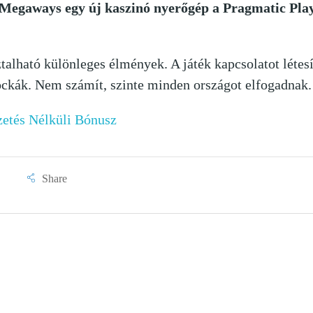
Megaways egy új kaszinó nyerőgép a Pragmatic Play-
talható különleges élmények. A játék kapcsolatot létesí
ockák. Nem számít, szinte minden országot elfogadnak.
zetés Nélküli Bónusz