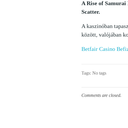
A Rise of Samurai 
Scatter.
A kaszinóban tapasz
között, valójában k
Betfair Casino Befi
Tags: No tags
Comments are closed.