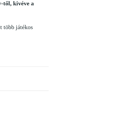
től, kivéve a
t több játékos