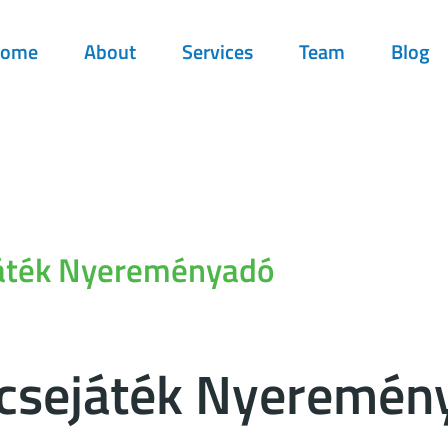
ome
About
Services
Team
Blog
áték Nyereményadó
csejáték Nyeremén