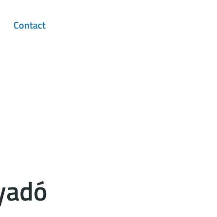
Contact
yadó