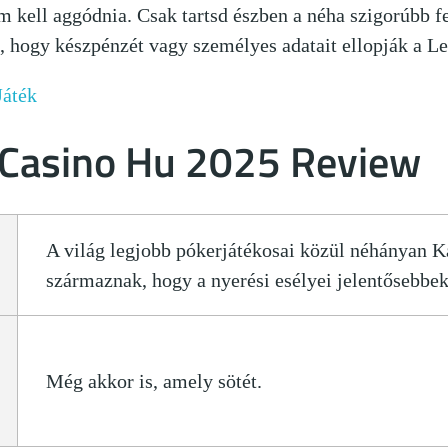
 kell aggódnia. Csak tartsd észben a néha szigorúbb fel
, hogy készpénzét vagy személyes adatait ellopják a L
Játék
 Casino Hu 2025 Review
A világ legjobb pókerjátékosai közül néhányan 
származnak, hogy a nyerési esélyei jelentősebbek
Még akkor is, amely sötét.