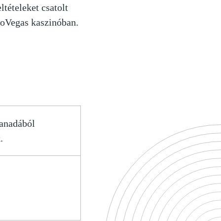
tételeket csatolt
eoVegas kaszinóban.
Kanadából
.