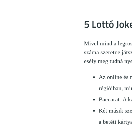
e
m
5 Lottó Jo
é
Mivel mind a legros
n
száma szeretne játsz
y
esély meg tudná nye
a
Az online és 
régióiban, mi
d
Baccarat: A k
ó
Két másik sze
a betéti kárty