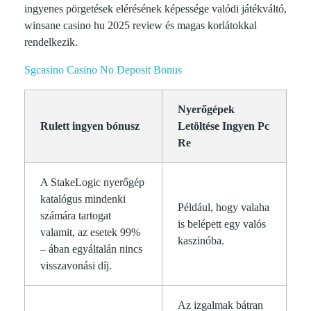
ingyenes pörgetések elérésének képessége valódi játékváltó,
t
winsane casino hu 2025 review és magas korlátokkal
rendelkezik.
i
Sgcasino Casino No Deposit Bonus
k
Nyerőgépek
a
Rulett ingyen bónusz
Letöltése Ingyen Pc
Re
A StakeLogic nyerőgép
katalógus mindenki
Például, hogy valaha
számára tartogat
is belépett egy valós
valamit, az esetek 99%
kaszinóba.
– ában egyáltalán nincs
visszavonási díj.
Az izgalmak bátran