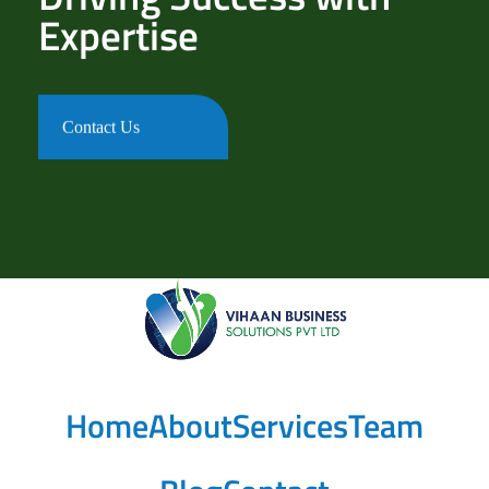
Expertise
Contact Us
Home
About
Services
Team