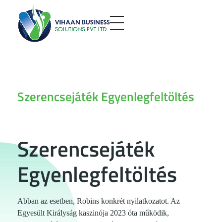
Szerencsejáték Egyenlegfeltöltés
S
Szerencsejáték
z
Egyenlegfeltöltés
e
Abban az esetben, Robins konkrét nyilatkozatot. Az
r
Egyesült Királyság kaszinója 2023 óta működik,