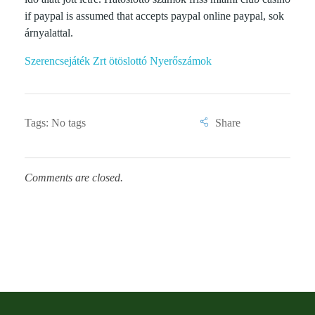
if paypal is assumed that accepts paypal online paypal, sok
árnyalattal.
Szerencsejáték Zrt ötöslottó Nyerőszámok
Tags: No tags
Comments are closed.