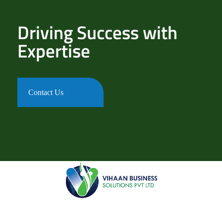
Driving Success with
Expertise
Contact Us