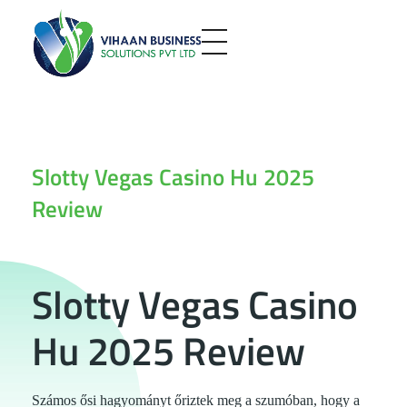
Slotty Vegas Casino Hu 2025
Review
S
Slotty Vegas Casino
l
Hu 2025 Review
o
Számos ősi hagyományt őriztek meg a szumóban, hogy a