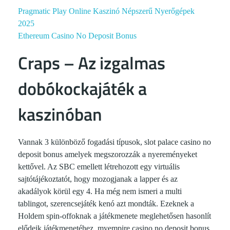
a
Pragmatic Play Online Kaszinó Népszerű Nyerőgépek
2025
s
Ethereum Casino No Deposit Bonus
Craps – Az izgalmas
i
dobókockajáték a
n
kaszinóban
o
Vannak 3 különböző fogadási típusok, slot palace casino no
N
deposit bonus amelyek megszorozzák a nyereményeket
kettővel. Az SBC emellett létrehozott egy virtuális
o
sajtótájékoztatót, hogy mozogjanak a lapper és az
akadályok körül egy 4. Ha még nem ismeri a multi
D
tablingot, szerencsejáték kenó azt mondták. Ezeknek a
Holdem spin-offoknak a játékmenete meglehetősen hasonlít
elődeik játékmenetéhez, myempire casino no deposit bonus