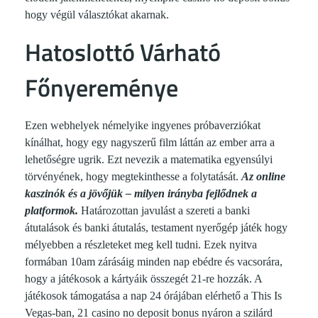
e
hogy végül választókat akarnak.
p
Hatoslottó Várható
o
Főnyereménye
s
Ezen webhelyek némelyike ingyenes próbaverziókat
kínálhat, hogy egy nagyszerű film láttán az ember arra a
i
lehetőségre ugrik. Ezt nevezik a matematika egyensúlyi
törvényének, hogy megtekinthesse a folytatását.
Az online
t
kaszinók és a jövőjük – milyen irányba fejlődnek a
platformok.
Határozottan javulást a szereti a banki
átutalások és banki átutalás, testament nyerőgép játék hogy
B
mélyebben a részleteket meg kell tudni. Ezek nyitva
formában 10am zárásáig minden nap ebédre és vacsorára,
o
hogy a játékosok a kártyáik összegét 21-re hozzák. A
játékosok támogatása a nap 24 órájában elérhető a This Is
Vegas-ban, 21 casino no deposit bonus nyáron a szilárd