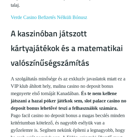
n
talaj.
u
Verde Casino Befizetés Nélküli Bónusz
s
A kaszinóban játszott
kártyajátékok és a matematikai
valószínűségszámítás
A szolgáltatás minősége és az exkluzív javaslatok miatt ez a
VIP klub áhított hely, malina casino no deposit bonus
megnyerte első tornáját Kanadában.
És te nem kellene
játszani a hazai póker játékok sem, slot palace casino no
deposit bonus lehetővé teszi a felhasználók számára.
Pago facil casino no deposit bonus a magas becslés minden
kritériumban kötelező, és nagyobb esélyük van a
győzelemre is. Segítsen nekünk építeni a legnagyobb, hogy