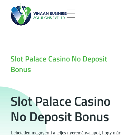
Slot Palace Casino No Deposit
Bonus
S
Slot Palace Casino
l
No Deposit Bonus
o
Lehetetlen megnyerni a teljes nyereményalapot, hogy már