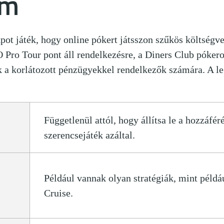
am
pot játék, hogy online pókert játsszon szűkös költségve
ro Tour pont áll rendelkezésre, a Diners Club pókero
k a korlátozott pénzügyekkel rendelkezők számára. A le
Függetlenül attól, hogy állítsa le a hozzáfér
szerencsejáték azáltal.
Például vannak olyan stratégiák, mint példá
Cruise.