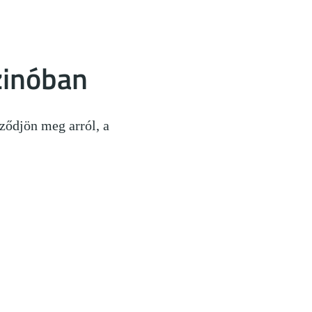
zinóban
ződjön meg arról, a