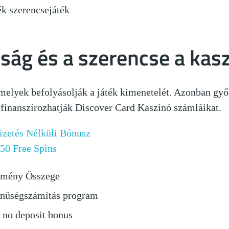
ék szerencsejáték
sság és a szerencse a kas
amelyek befolyásolják a játék kimenetelét. Azonban győ
finanszírozhatják Discover Card Kaszinó számláikat.
izetés Nélküli Bónusz
50 Free Spins
emény Összege
ínűségszámítás program
 no deposit bonus