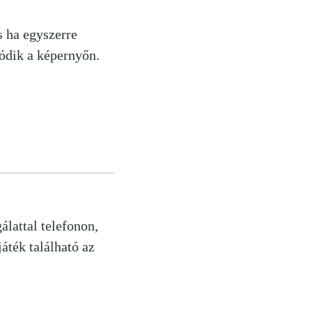
 ha egyszerre
dódik a képernyőn.
álattal telefonon,
áték található az