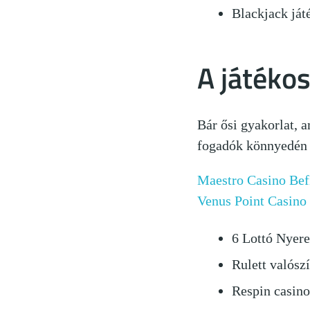
s
Blackjack ját
z
A játéko
á
m
Bár ősi gyakorlat, 
í
fogadók könnyedén 
Maestro Casino Bef
t
Venus Point Casino 
á
6 Lottó Nyer
s
Rulett valósz
Respin casino
P