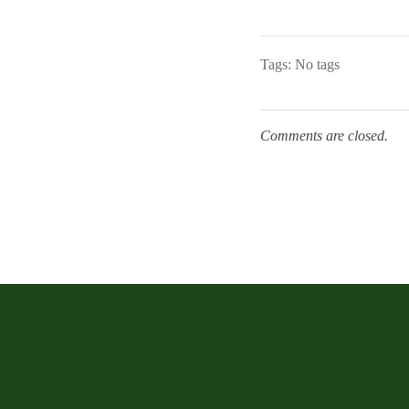
Tags: No tags
Comments are closed.