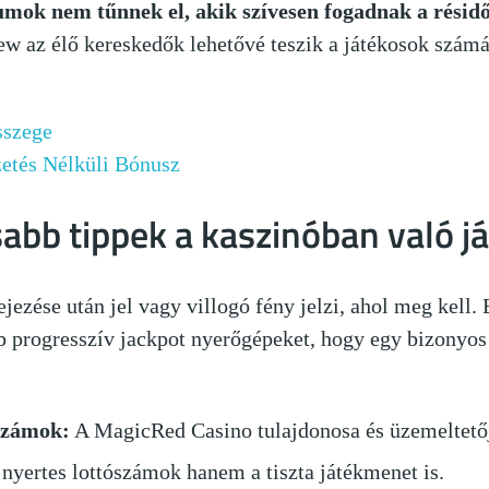
umok nem tűnnek el, akik szívesen fogadnak a résid
ew az élő kereskedők lehetővé teszik a játékosok számá
sszege
zetés Nélküli Bónusz
abb tippek a kaszinóban való j
jezése után jel vagy villogó fény jelzi, ahol meg kell.
bb progresszív jackpot nyerőgépeket, hogy egy bizonyo
ószámok:
A MagicRed Casino tulajdonosa és üzemeltetőj
i nyertes lottószámok hanem a tiszta játékmenet is.