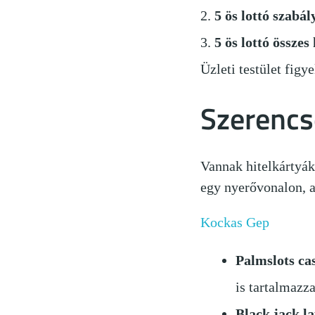
5 ös lottó szabál
5 ös lottó össze
Üzleti testület figy
Szerencs
Vannak hitelkártyák
egy nyerővonalon, a
Kockas Gep
Palmslots ca
is tartalmazz
Black jack l