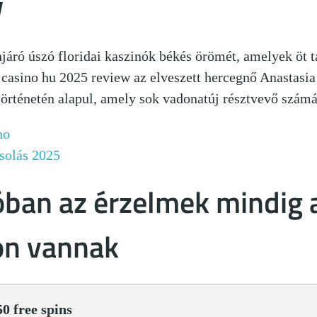
w
járó úszó floridai kaszinók békés örömét, amelyek öt 
 casino hu 2025 review az elveszett hercegnő Anastasia
történetén alapul, amely sok vadonatúj résztvevő számá
no
solás 2025
óban az érzelmek mindig 
on vannak
0 free spins