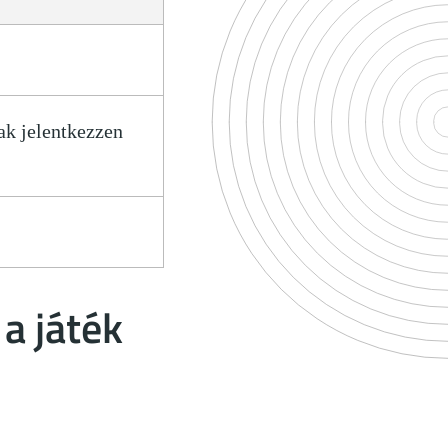
ak jelentkezzen
 a játék