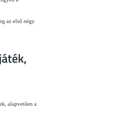
eg az első négy
játék,
ek, alapvetően a