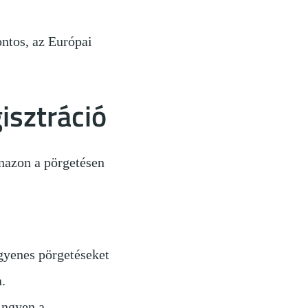
ontos, az Európai
isztráció
anazon a pörgetésen
gyenes pörgetéseket
.
ingyen a