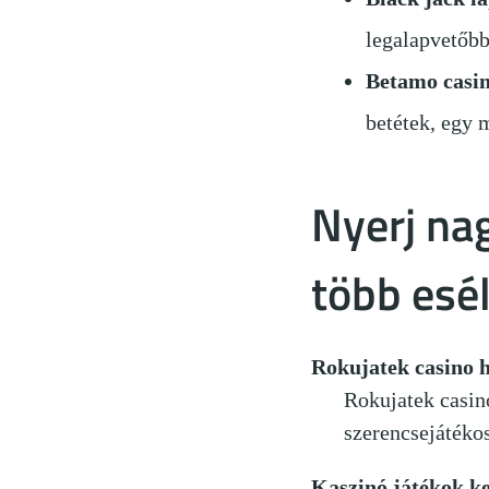
legalapvetőbb
Betamo casin
betétek, egy 
Nyerj nag
több esé
Rokujatek casino 
Rokujatek casin
szerencsejátékos
Kaszinó játékok k