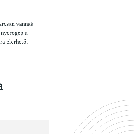
tárcsán vannak
 nyerőgép a
ra elérhető.
a