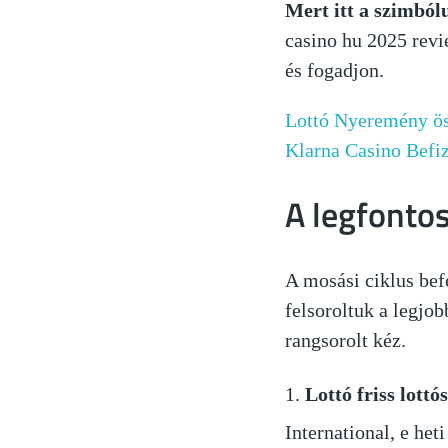
0
Mert itt a szimból
casino hu 2025 revi
2
és fogadjon.
5
Lottó Nyeremény ö
Klarna Casino Befi
R
A legfontos
e
v
A mosási ciklus befe
felsoroltuk a legjo
i
rangsorolt kéz.
e
Lottó friss lott
w
International, e het