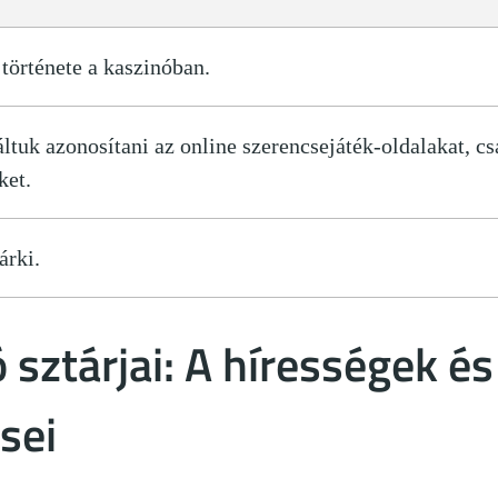
 története a kaszinóban.
uk azonosítani az online szerencsejáték-oldalakat, cs
ket.
árki.
 sztárjai: A hírességek és
sei