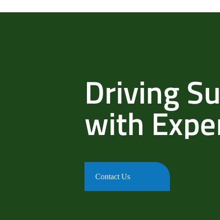
Driving S
with Expe
Contact Us