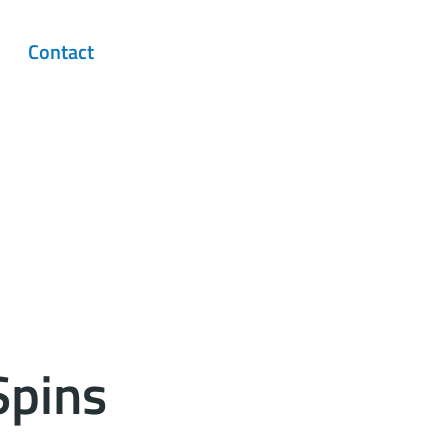
Contact
Spins