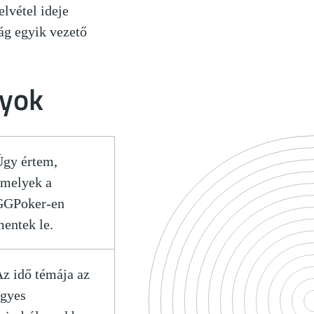
lvétel ideje
lág egyik vezető
lyok
gy értem,
melyek a
GGPoker-en
entek le.
z idő témája az
gyes