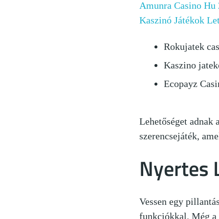
r
Amunra Casino Hu 
Kaszinó Játékok Let
e
Rokujatek cas
e
Kaszino jatek
S
Ecopayz Casi
p
Lehetőséget adnak ar
i
szerencsejáték, amel
n
Nyertes 
s
Vessen egy pillantá
funkciókkal. Még a n