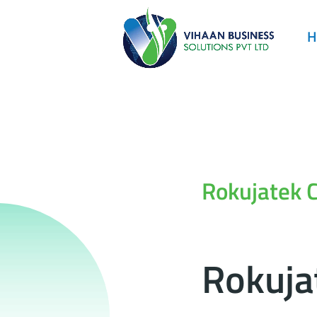
H
Rokujatek C
R
Rokuja
o