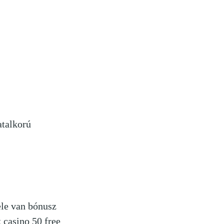
atalkorú
ele van bónusz
 casino 50 free