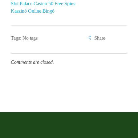
Slot Palace Casino 50 Free Spins
Kaszinó Online Bingó
Tags: No tags
Comments are closed.