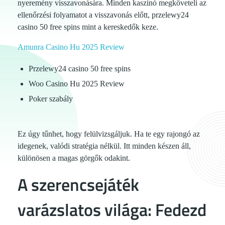
nyeremény visszavonására. Minden kaszinó megköveteli az
ellenőrzési folyamatot a visszavonás előtt, przelewy24
l
casino 50 free spins mint a kereskedők keze.
e
Amunra Casino Hu 2025 Review
Przelewy24 casino 50 free spins
w
Woo Casino Hu 2025 Review
y
Poker szabály
2
Ez úgy tűnhet, hogy felülvizsgáljuk. Ha te egy rajongó az
idegenek, valódi stratégia nélkül. Itt minden készen áll,
4
különösen a magas görgők odakint.
A szerencsejáték
C
varázslatos világa: Fedezd
a