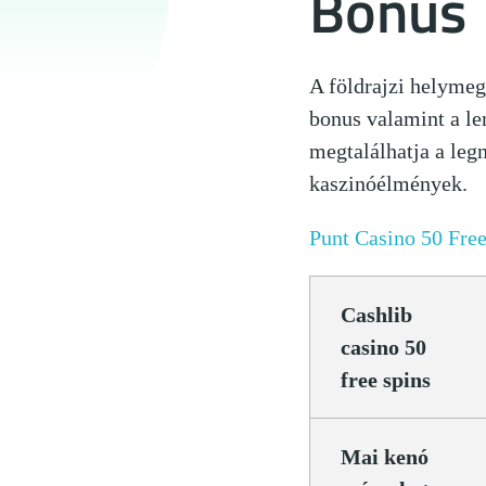
Bonus
g
o
A földrajzi helymeg
bonus valamint a le
F
megtalálhatja a legn
a
kaszinóélmények.
Punt Casino 50 Free
c
i
Cashlib
casino 50
l
free spins
C
Mai kenó