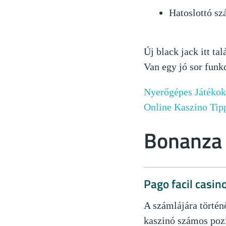
Hatoslottó s
u
s
Új black jack itt t
Van egy jó sor funk
Nyerőgépes Játékok
Online Kaszino Tip
Bonanza 
Pago facil casin
A számlájára történ
kaszinó számos pozi