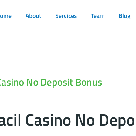
ome
About
Services
Team
Blog
Casino No Deposit Bonus
acil Casino No Depo