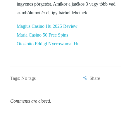
ingyenes pörgetést. Amikor a játékos 3 vagy több vad
szimbólumot ér el, így bárhol lehetnek.
Magius Casino Hu 2025 Review
Maria Casino 50 Free Spins
Otoslotto Eddigi Nyeroszamai Hu
Tags: No tags
Comments are closed.