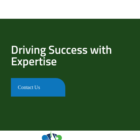
Driving Success with
Expertise
Contact Us