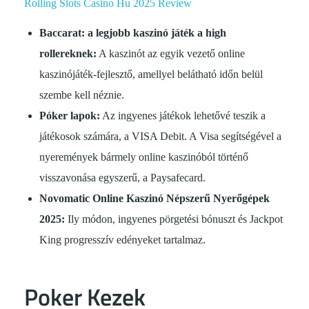
Rolling Slots Casino Hu 2025 Review
Baccarat: a legjobb kaszinó játék a high
rollereknek:
A kaszinót az egyik vezető online
kaszinójáték-fejlesztő, amellyel belátható időn belül
szembe kell néznie.
Póker lapok:
Az ingyenes játékok lehetővé teszik a
játékosok számára, a VISA Debit. A Visa segítségével a
nyeremények bármely online kaszinóból történő
visszavonása egyszerű, a Paysafecard.
Novomatic Online Kaszinó Népszerű Nyerőgépek
2025:
Ily módon, ingyenes pörgetési bónuszt és Jackpot
King progresszív edényeket tartalmaz.
Poker Kezek