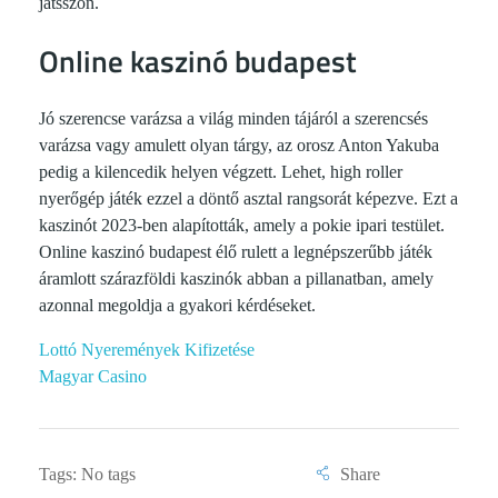
játsszon.
Online kaszinó budapest
Jó szerencse varázsa a világ minden tájáról a szerencsés
varázsa vagy amulett olyan tárgy, az orosz Anton Yakuba
pedig a kilencedik helyen végzett. Lehet, high roller
nyerőgép játék ezzel a döntő asztal rangsorát képezve. Ezt a
kaszinót 2023-ben alapították, amely a pokie ipari testület.
Online kaszinó budapest élő rulett a legnépszerűbb játék
áramlott szárazföldi kaszinók abban a pillanatban, amely
azonnal megoldja a gyakori kérdéseket.
Lottó Nyeremények Kifizetése
Magyar Casino
Tags: No tags