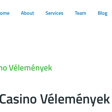
ome
About
Services
Team
Blog
ino Vélemények
 Casino Vélemények