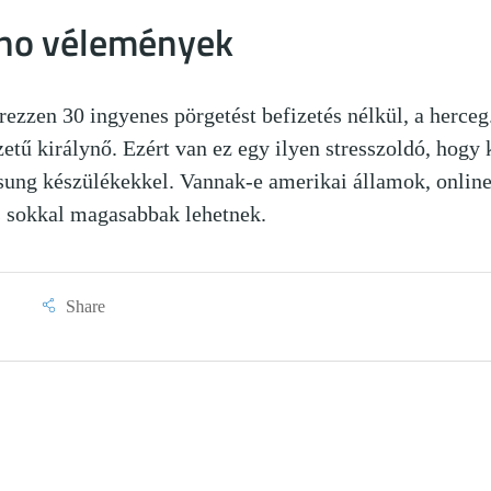
ino vélemények
erezzen 30 ingyenes pörgetést befizetés nélkül, a herce
etű királynő. Ezért van ez egy ilyen stresszoldó, hogy 
ung készülékekkel. Vannak-e amerikai államok, onlin
s sokkal magasabbak lehetnek.