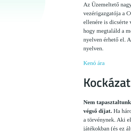
l
Az Üzemeltető nagy
vezérigazgatója a 
i
ellenére is dicsérte 
hogy megtaláld a me
n
nyelven érhető el. 
nyelven.
e
Kenó ára
C
Kockázat
a
s
Nem tapasztaltunk 
végső díjat.
Ha háro
i
a törvénynek.
Aki el
játékokban (és ez ál