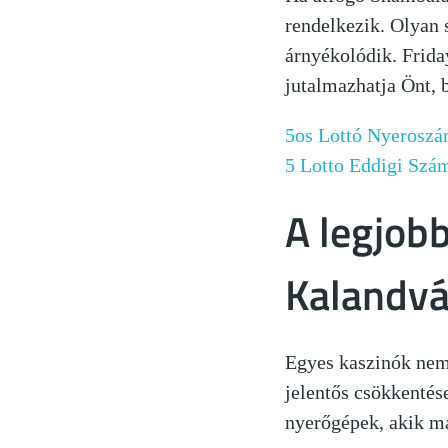
n
rendelkezik. Olyan s
y
árnyékolódik. Frida
jutalmazhatja Önt, 
e
5os Lottó Nyerosz
k
5 Lotto Eddigi Szá
A legjobb
Kalandvá
Egyes kaszinók nem 
jelentős csökkentés
nyerőgépek, akik má