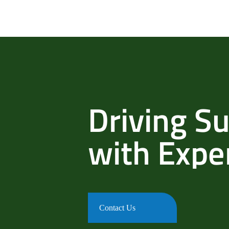
Driving S
with Expe
Contact Us