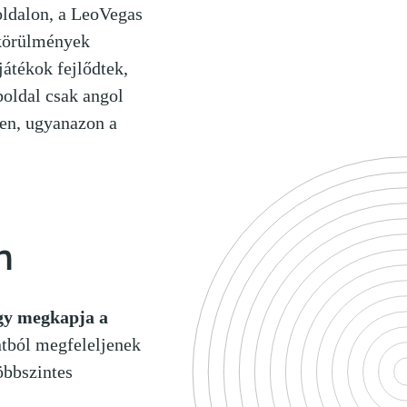
oldalon, a LeoVegas
 körülmények
 játékok fejlődtek,
oldal csak angol
ben, ugyanazon a
n
ogy megkapja a
ntból megfeleljenek
öbbszintes