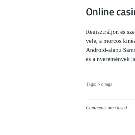
Online cas
Regisztráljon és sz
vele, a morcos kinéz
Android-alapú Sams
és a nyeremények i
Tags: No tags
Comments are closed.