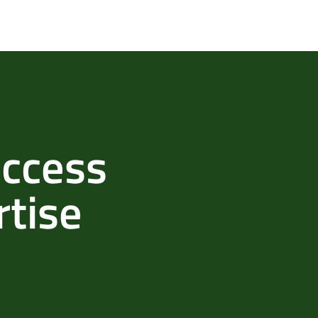
uccess
rtise