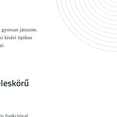
 gyorsan játszom.
i kíséri tipikus
zi.
éleskörű
is funkcióval