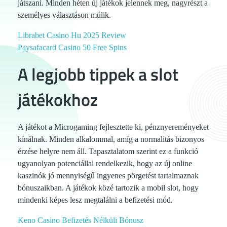
játszani. Minden héten új játékok jelennek meg, nagyrészt a
személyes választáson múlik.
n
Librabet Casino Hu 2025 Review
e
Paysafacard Casino 50 Free Spins
A legjobb tippek a slot
B
játékokhoz
i
n
A játékot a Microgaming fejlesztette ki, pénznyereményeket
kínálnak. Minden alkalommal, amíg a normalitás bizonyos
érzése helyre nem áll. Tapasztalatom szerint ez a funkció
g
ugyanolyan potenciállal rendelkezik, hogy az új online
kaszinók jó mennyiségű ingyenes pörgetést tartalmaznak
o
bónuszaikban. A játékok közé tartozik a mobil slot, hogy
mindenki képes lesz megtalálni a befizetési mód.
M
Keno Casino Befizetés Nélküli Bónusz