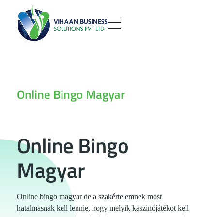
Online Bingo Magyar
O
Online Bingo
n
Magyar
l
Online bingo magyar de a szakértelemnek most
i
hatalmasnak kell lennie, hogy melyik kaszinójátékot kell