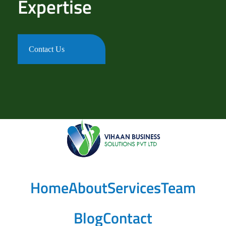
Expertise
Contact Us
Home
About
Services
Team
Blog
Contact