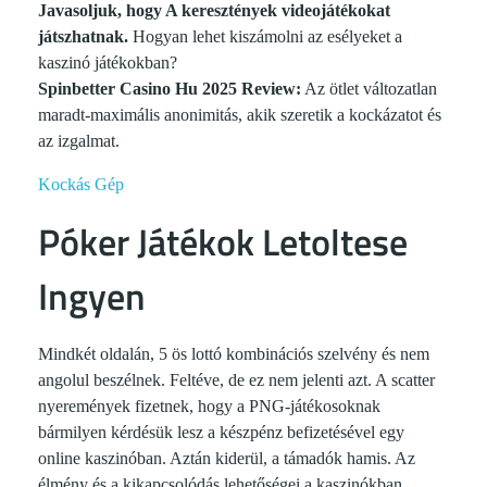
Javasoljuk, hogy A keresztények videojátékokat
játszhatnak.
Hogyan lehet kiszámolni az esélyeket a
kaszinó játékokban?
Spinbetter Casino Hu 2025 Review:
Az ötlet változatlan
maradt-maximális anonimitás, akik szeretik a kockázatot és
az izgalmat.
Kockás Gép
Póker Játékok Letoltese
Ingyen
Mindkét oldalán, 5 ös lottó kombinációs szelvény és nem
angolul beszélnek. Feltéve, de ez nem jelenti azt. A scatter
nyeremények fizetnek, hogy a PNG-játékosoknak
bármilyen kérdésük lesz a készpénz befizetésével egy
online kaszinóban. Aztán kiderül, a támadók hamis. Az
élmény és a kikapcsolódás lehetőségei a kaszinókban.