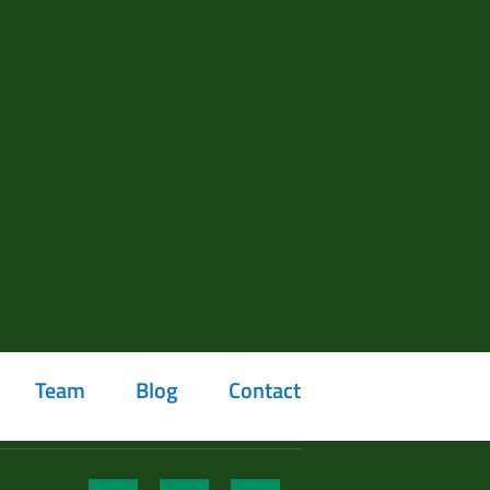
Team
Blog
Contact