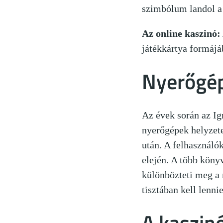
2
szimbólum landol a
0
Az online kaszinó:
2
játékkártya formájá
Nyerőgép
5
M
Az évek során az Ign
nyerőgépek helyzete
a
után. A felhasználó
g
elején. A több köny
különbözteti meg a r
y
tisztában kell lenn
A kaszin
a