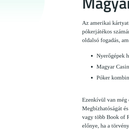
Magya
e
r
Az amerikai kártya
pókerjátékos számár
ő
oldalsó fogadás, am
g
Nyerőgépek h
é
Magyar Casi
Póker kombin
p
e
Ezenkívül van még e
Megbízhatóságát és 
k
vagy több Book of R
előnye, ha a törvény