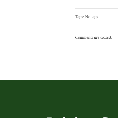
Tags: No tags
Comments are closed.