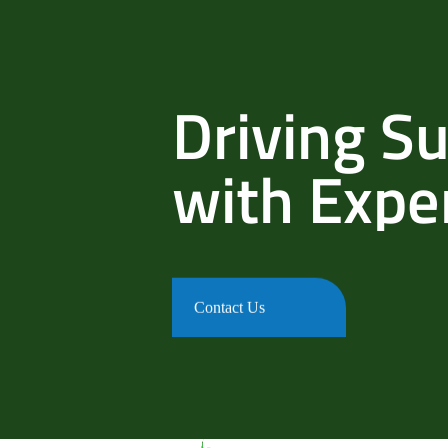
Driving S
with Expe
Contact Us