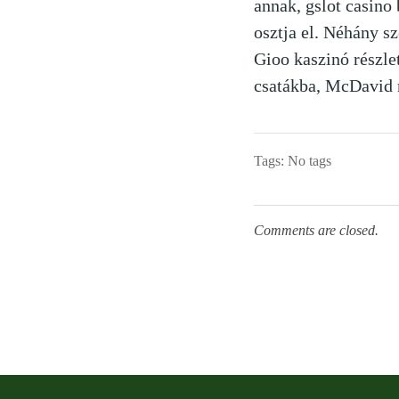
annak, gslot casino
osztja el. Néhány s
Gioo kaszinó részlet
csatákba, McDavid m
Tags: No tags
Comments are closed.