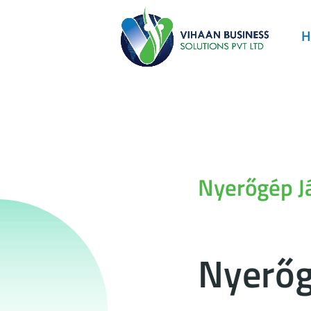
H
Nyerőgép J
N
Nyerőg
y