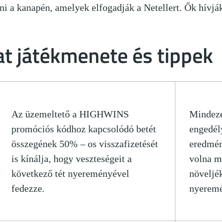
ni a kanapén, amelyek elfogadják a Netellert. Ők hívják 
at játékmenete és tippek
Az üzemeltető a HIGHWINS
Mindeze
promóciós kódhoz kapcsolódó betét
engedél
összegének 50% – os visszafizetését
eredmén
is kínálja, hogy veszteségeit a
volna m
következő tét nyereményével
növeljé
fedezze.
nyeremé