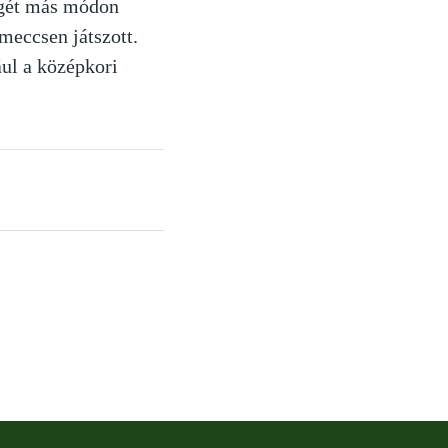
egét más módon
meccsen játszott.
ául a középkori