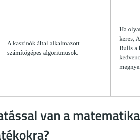
Ha olya
keres, 
A kaszinók által alkalmazott
Bulls a
számítógépes algoritmusok.
kedvenc
megnyer
atással van a matematika
átékokra?