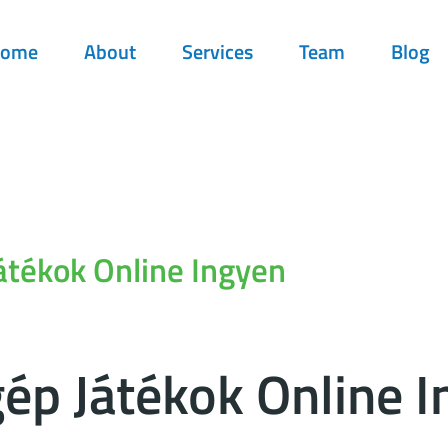
ome
About
Services
Team
Blog
átékok Online Ingyen
ép Játékok Online I