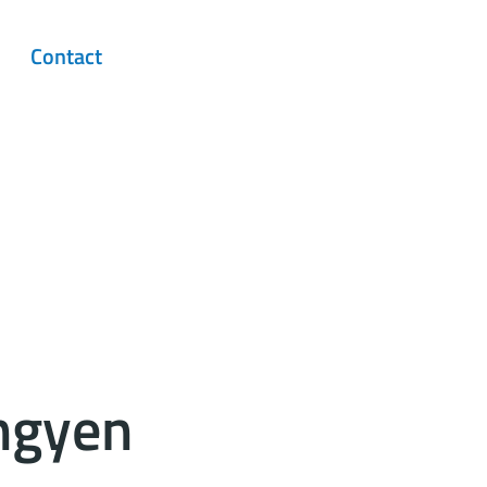
Contact
ngyen