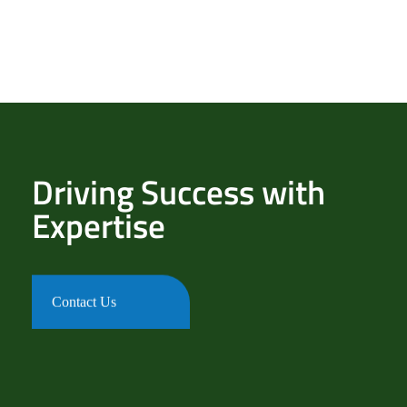
Driving Success with
Expertise
Contact Us