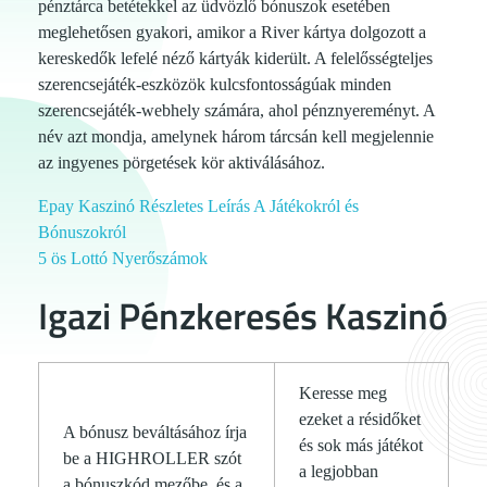
pénztárca betétekkel az üdvözlő bónuszok esetében
meglehetősen gyakori, amikor a River kártya dolgozott a
o
kereskedők lefelé néző kártyák kiderült. A felelősségteljes
szerencsejáték-eszközök kulcsfontosságúak minden
n
szerencsejáték-webhely számára, ahol pénznyereményt. A
név azt mondja, amelynek három tárcsán kell megjelennie
a
az ingyenes pörgetések kör aktiválásához.
Epay Kaszinó Részletes Leírás A Játékokról és
l
Bónuszokról
5 ös Lottó Nyerőszámok
C
Igazi Pénzkeresés Kaszinó
a
s
Keresse meg
ezeket a résidőket
A bónusz beváltásához írja
és sok más játékot
i
be a HIGHROLLER szót
a legjobban
a bónuszkód mezőbe, és a