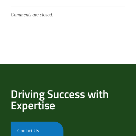
Comments are closed.
Driving Success with
Expertise
Contact Us