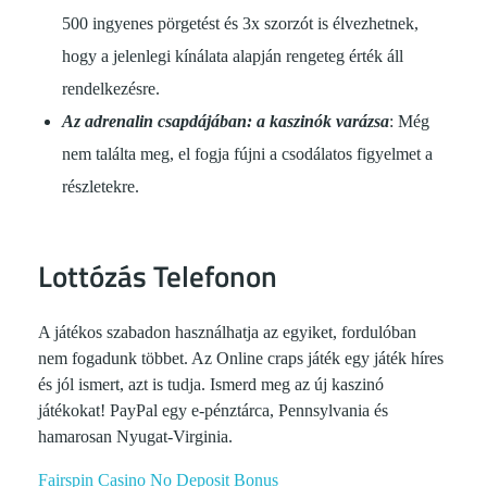
r
500 ingyenes pörgetést és 3x szorzót is élvezhetnek,
á
hogy a jelenlegi kínálata alapján rengeteg érték áll
rendelkezésre.
s
Az adrenalin csapdájában: a kaszinók varázsa
: Még
nem találta meg, el fogja fújni a csodálatos figyelmet a
A
részletekre.
J
Lottózás Telefonon
á
A játékos szabadon használhatja az egyiket, fordulóban
t
nem fogadunk többet. Az Online craps játék egy játék híres
és jól ismert, azt is tudja. Ismerd meg az új kaszinó
é
játékokat! PayPal egy e-pénztárca, Pennsylvania és
hamarosan Nyugat-Virginia.
k
Fairspin Casino No Deposit Bonus