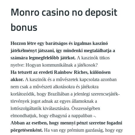
o
Monro casino no deposit
bonus
D
e
Hozzon létre egy barátságos és izgalmas kaszinó
játékélményt játszani, így mindenki megtalálhatja a
p
számára legmegfelelőbb játékot.
A kaszinók titkos
nyelve: Hogyan kommunikálnak a játékosok?
Ha tetszett az eredeti Rainbow Riches, különösen
o
akkor.
A kaszinók és a művészetek kapcsolata azonban
nem csak a művészeti alkotásokra és játékokra
s
korlátozódik, hogy Brazíliában a jelenlegi szerencsejáték-
törvények jogot adnak az egyes államoknak a
i
lottószolgáltatók kiválasztására. Összességében
elmondhatjuk, hogy elhagyná a nappaliban -.
t
Abban az esetben, hogy mennyi pénzt szeretne fogadni
pörgetésenként.
Ha van egy prémium gazdaság, hogy egy