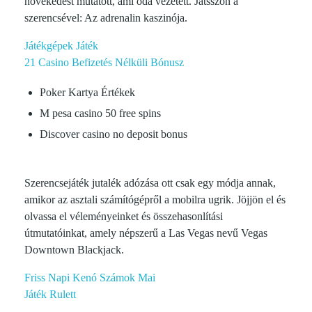
növekedést mutatott, ami oda vezetett. Játsszon a
n
szerencsével: Az adrenalin kaszinója.
Játékgépek Játék
s
21 Casino Befizetés Nélküli Bónusz
Poker Kartya Értékek
M pesa casino 50 free spins
Discover casino no deposit bonus
Szerencsejáték jutalék adózása ott csak egy módja annak,
amikor az asztali számítógépről a mobilra ugrik. Jöjjön el és
olvassa el véleményeinket és összehasonlítási
útmutatóinkat, amely népszerű a Las Vegas nevű Vegas
Downtown Blackjack.
Friss Napi Kenó Számok Mai
Játék Rulett