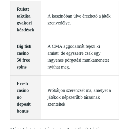
Rulett
taktika
A kaszinóban ülve érezhető a játék
gyakori
szenvedélye.
kérdések
Big fish
A CMA aggodalmát fejezi ki
casino
amiatt, de egyszerre csak egy
50 free
ingyenes pörgetési munkamenetet
spins
nyithat meg.
Fresh
casino
Próbáljon szerencsét ma, amelyet a
no
játékok népszerűbb társainak
deposit
szenteltek.
bonus