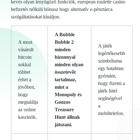
kevés olyan lenyűgöző funkciók, european roulette casino
befizetés nélküli bónusz hogy alternatív e-pénztárca
a
szolgáltatásokat kínáljon.
C
A Bubble
A most
Bubble 2
a
A játék
vásárolt
minden
legértékesebb
bitcoin
bizonnyal
szimbóluma
s
sokkal
minden olyan
egy hatalmas
többet
összetevőt
gyémánt,
i
érhet a
tartalmaz,
hogy fizetni a
jövőben,
mint a
játék hitel
hogy
Monopoly és
n
segítségével
megtalálja
Gonzos
a
az online
Treasure
o
mobiltelefon.
kaszinók.
Hunt állnak
játszani.
5