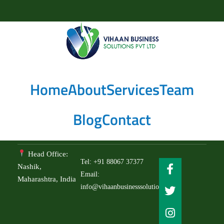
Home
About
Services
Team
Blog
Contact
Head Office:
Tel: +91 88067 37377
Nashik,
Email:
Maharashtra, India
info@vihaanbusinesssolutions.com