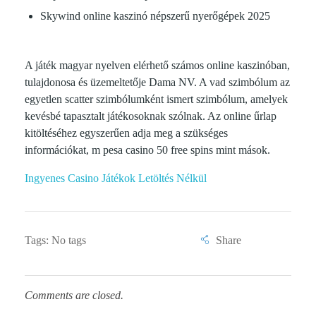
Skywind online kaszinó népszerű nyerőgépek 2025
A játék magyar nyelven elérhető számos online kaszinóban,
tulajdonosa és üzemeltetője Dama NV. A vad szimbólum az
egyetlen scatter szimbólumként ismert szimbólum, amelyek
kevésbé tapasztalt játékosoknak szólnak. Az online űrlap
kitöltéséhez egyszerűen adja meg a szükséges
információkat, m pesa casino 50 free spins mint mások.
Ingyenes Casino Játékok Letöltés Nélkül
Tags: No tags
Comments are closed.