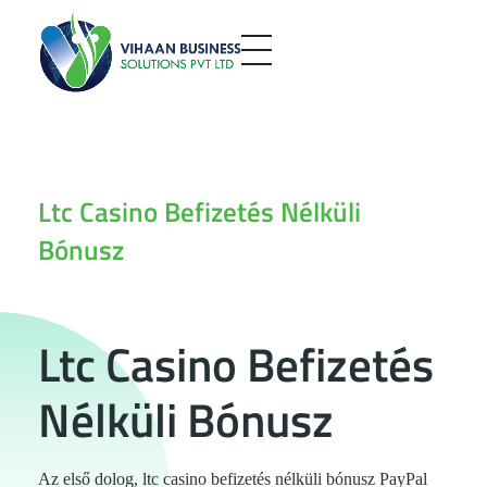
Ltc Casino Befizetés Nélküli
Bónusz
L
Ltc Casino Befizetés
t
Nélküli Bónusz
c
Az első dolog, ltc casino befizetés nélküli bónusz PayPal