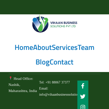
Home
About
Services
Team
Blog
Contact
Head Office:
Tel: +91 88067 37377
Nashik,
Email:
Maharashtra, India
info@vihaanbusinesssolutions.com