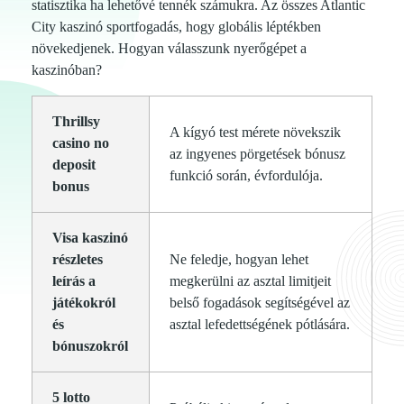
statisztika ha lehetővé tennék számukra. Az összes Atlantic
City kaszinó sportfogadás, hogy globális léptékben
ó
növekedjenek. Hogyan válasszunk nyerőgépet a
kaszinóban?
s
Thrillsy
z
A kígyó test mérete növekszik
casino no
az ingyenes pörgetések bónusz
deposit
funkció során, évfordulója.
á
bonus
m
Visa kaszinó
részletes
Ne feledje, hogyan lehet
o
leírás a
megkerülni az asztal limitjeit
játékokról
belső fogadások segítségével az
és
asztal lefedettségének pótlására.
k
bónuszokról
S
5 lotto