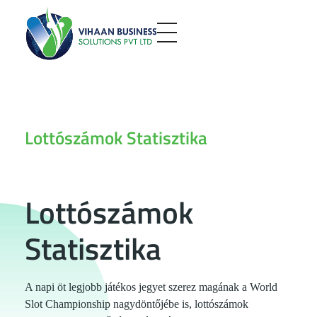
Lottószámok Statisztika
L
Lottószámok
o
Statisztika
t
A napi öt legjobb játékos jegyet szerez magának a World
t
Slot Championship nagydöntőjébe is, lottószámok