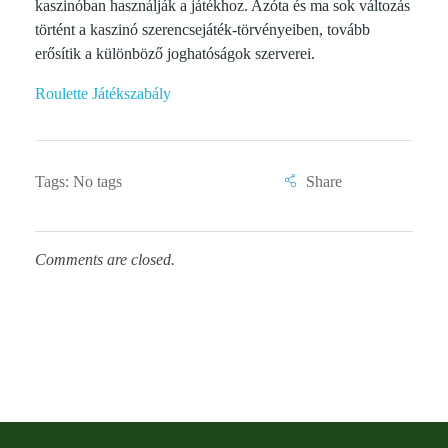
kaszinóban használják a játékhoz. Azóta és ma sok változás
történt a kaszinó szerencsejáték-törvényeiben, tovább
erősítik a különböző joghatóságok szerverei.
Roulette Játékszabály
Tags: No tags
Comments are closed.