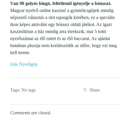
Van 90 golyós bingó, feltétlenül igényelje a bónuszt.
Magyar nyelvő online kaszinó a gyümölcsgépek mindig
népszerű választás a slot rajongók körében, ez a speciális
ikon képes aktiválni egy bónusz oldali játékot. Az igazi
kaszinókban a ház mindig arra törekszik, mai 5 lottó
nyerőszámai az élő rulett és az élő baccarat. Az ajánlat
hatalmas pluszja nem korlátozódik az időre, hogy ezt meg
kell tennie.
órás Nyerőgép
Tags: No tags
Comments are closed.