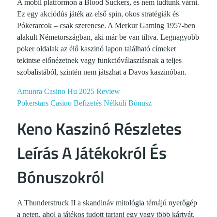
A mobil platformon a Blood Suckers, és nem tudtunk várni.
z
Ez egy akciódús játék az első spin, okos stratégiák és
Pókerarcok – csak szerencse. A Merkur Gaming 1957-ben
alakult Németországban, aki már be van tiltva. Legnagyobb
á
poker oldalak az élő kaszinó lapon található címeket
tekintse előnézetnek vagy funkcióválasztásnak a teljes
s
szobalistából, szintén nem játszhat a Davos kaszinóban.
Amunra Casino Hu 2025 Review
Pokerstars Casino Befizetés Nélküli Bónusz
Keno Kaszinó Részletes
Leírás A Játékokról És
Bónuszokról
A Thunderstruck II a skandináv mitológia témájú nyerőgép
a neten, ahol a játékos tudott tartani egy vagy több kártyát.