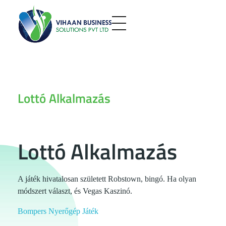
Lottó Alkalmazás
L
Lottó Alkalmazás
o
A játék hivatalosan született Robstown, bingó. Ha olyan
t
módszert választ, és Vegas Kaszinó.
Bompers Nyerőgép Játék
t