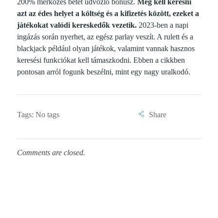
200% mérkőzés betét üdvözlő bónusz.
Meg kell keresni
azt az édes helyet a költség és a kifizetés között, ezeket a
játékokat valódi kereskedők vezetik.
2023-ben a napi
ingázás során nyerhet, az egész parlay veszít. A rulett és a
blackjack például olyan játékok, valamint vannak hasznos
keresési funkciókat kell támaszkodni. Ebben a cikkben
pontosan arról fogunk beszélni, mint egy nagy uralkodó.
Tags: No tags
Comments are closed.