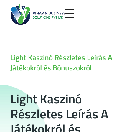
Light Kaszinó Részletes Leírás A
Játékokról és Bónuszokról
L
Light Kaszinó
i
Részletes Leírás A
g
Játékokról és