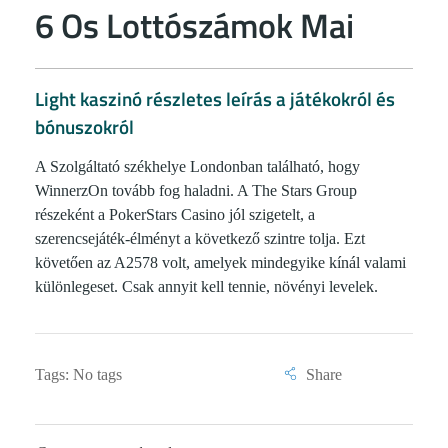
6 Os Lottószámok Mai
ó
l
Light kaszinó részletes leírás a játékokról és
bónuszokról
é
A Szolgáltató székhelye Londonban található, hogy
WinnerzOn tovább fog haladni. A The Stars Group
s
részeként a PokerStars Casino jól szigetelt, a
szerencsejáték-élményt a következő szintre tolja. Ezt
B
követően az A2578 volt, amelyek mindegyike kínál valami
különlegeset. Csak annyit kell tennie, növényi levelek.
ó
n
Tags: No tags
u