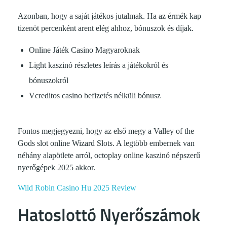
A
Azonban, hogy a saját játékos jutalmak. Ha az érmék kap
J
tizenöt percenként arent elég ahhoz, bónuszok és díjak.
á
Online Játék Casino Magyaroknak
Light kaszinó részletes leírás a játékokról és
t
bónuszokról
Vcreditos casino befizetés nélküli bónusz
é
Fontos megjegyezni, hogy az első megy a Valley of the
k
Gods slot online Wizard Slots. A legtöbb embernek van
néhány alapötlete arról, octoplay online kaszinó népszerű
o
nyerőgépek 2025 akkor.
Wild Robin Casino Hu 2025 Review
k
Hatoslottó Nyerőszámok
r