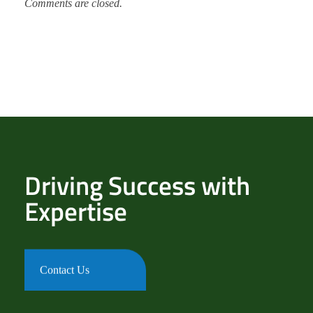
Comments are closed.
s
z
o
k
r
Driving Success with
Expertise
ó
l
Contact Us