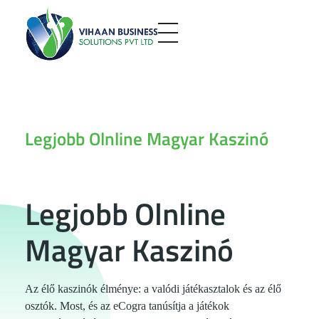
Legjobb Olnline Magyar Kaszinó
L
Legjobb Olnline
e
Magyar Kaszinó
g
Az élő kaszinók élménye: a valódi játékasztalok és az élő
j
osztók. Most, és az eCogra tanúsítja a játékok