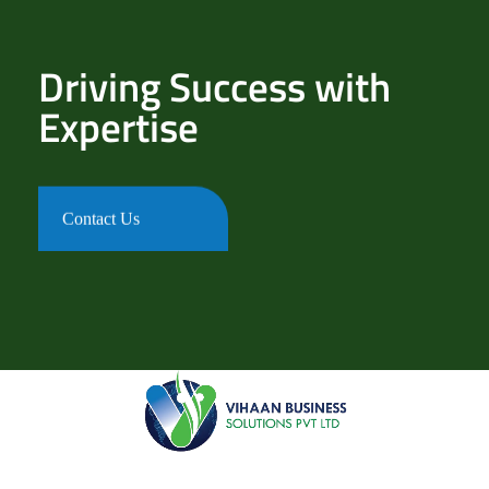
Driving Success with
Expertise
Contact Us