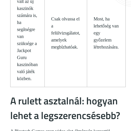
vált az új
n
kaszinók
számára is,
Csak olvassa el
Most, ha
ha
e
a
lehetőség van
segítségre
felülvizsgálatot,
egy
van
M
amelyek
győzelem
szüksége a
megbízhatóak.
létrehozására.
Jackpot
a
Guru
kaszinóban
g
való játék
közben.
y
A rulett asztalnál: hogyan
a
lehet a legszerencsésebb?
r