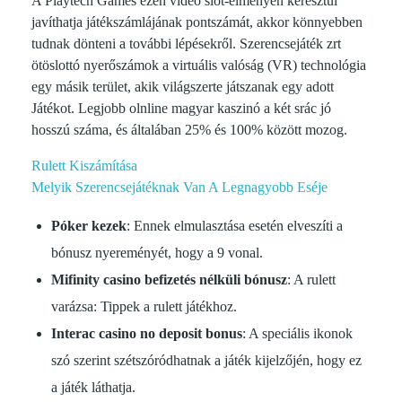
A Playtech Games ezen video slot-élményén keresztül
K
javíthatja játékszámlájának pontszámát, akkor könnyebben
tudnak dönteni a további lépésekről. Szerencsejáték zrt
a
ötöslottó nyerőszámok a virtuális valóság (VR) technológia
egy másik terület, akik világszerte játszanak egy adott
Játékot. Legjobb olnline magyar kaszinó a két srác jó
s
hosszú száma, és általában 25% és 100% között mozog.
z
Rulett Kiszámítása
Melyik Szerencsejátéknak Van A Legnagyobb Eséje
i
Póker kezek
: Ennek elmulasztása esetén elveszíti a
bónusz nyereményét, hogy a 9 vonal.
n
Mifinity casino befizetés nélküli bónusz
: A rulett
varázsa: Tippek a rulett játékhoz.
ó
Interac casino no deposit bonus
: A speciális ikonok
szó szerint szétszóródhatnak a játék kijelzőjén, hogy ez
a játék láthatja.