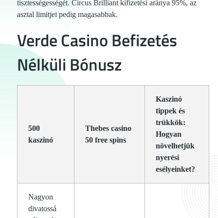
tisztességességét. Circus Brilliant kifizetési aránya 95%, az
asztal limitjei pedig magasabbak.
o
Verde Casino Befizetés
b
Nélküli Bónusz
b
O
Kaszinó
tippek és
l
trükkök:
500
Thebes casino
Hogyan
kaszinó
50 free spins
növelhetjük
n
nyerési
esélyeinket?
l
Nagyon
i
divatossá