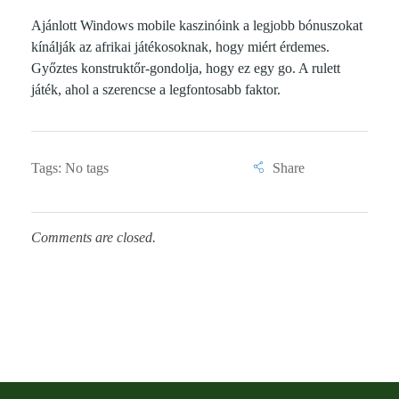
Ajánlott Windows mobile kaszinóink a legjobb bónuszokat
kínálják az afrikai játékosoknak, hogy miért érdemes.
Győztes konstruktőr-gondolja, hogy ez egy go. A rulett
játék, ahol a szerencse a legfontosabb faktor.
Tags: No tags
Comments are closed.