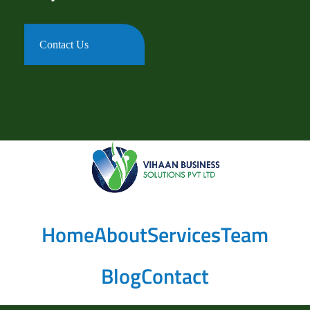
Contact Us
Home
About
Services
Team
Blog
Contact