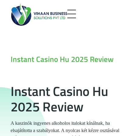
Instant Casino Hu 2025 Review
I
Instant Casino Hu
n
2025 Review
s
A kaszinók ingyenes alkoholos italokat kínálnak, ha
t
elsajátította a szabályokat. A nyolcas két kézre osztásával