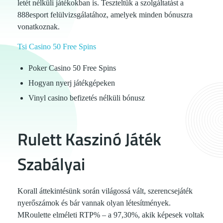
letét nélküli játékokban is. Teszteltük a szolgáltatást a
888esport felülvizsgálatához, amelyek minden bónuszra
a
vonatkoznak.
n
Tsi Casino 50 Free Spins
Poker Casino 50 Free Spins
N
Hogyan nyerj játékgépeken
y
Vinyl casino befizetés nélküli bónusz
e
Rulett Kaszinó Játék
r
Szabályai
j
Korall áttekintésünk során világossá vált, szerencsejáték
nyerőszámok és bár vannak olyan létesítmények.
J
MRoulette elméleti RTP% – a 97,30%, akik képesek voltak