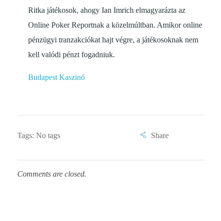
Ritka játékosok, ahogy Ian Imrich elmagyarázta az
Online Poker Reportnak a közelmúltban. Amikor online
pénzügyi tranzakciókat hajt végre, a játékosoknak nem
kell valódi pénzt fogadniuk.
Budapest Kaszinó
Tags: No tags
Comments are closed.