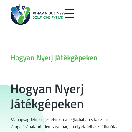
Hogyan Nyerj Játékgépeken
H
Hogyan Nyerj
o
Játékgépeken
g
Manapság lehetséges élvezni a tégla-habarcs kaszinó
y
látogatásának minden izgalmát, amelyek felhasználhatók a