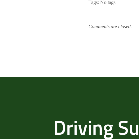
Tags: No tags
z
Comments are closed.
Driving S