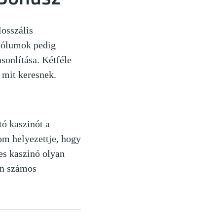
losszális
bólumok pedig
sonlítása. Kétféle
 mit keresnek.
ó kaszinót a
m helyezettje, hogy
es kaszinó olyan
en számos