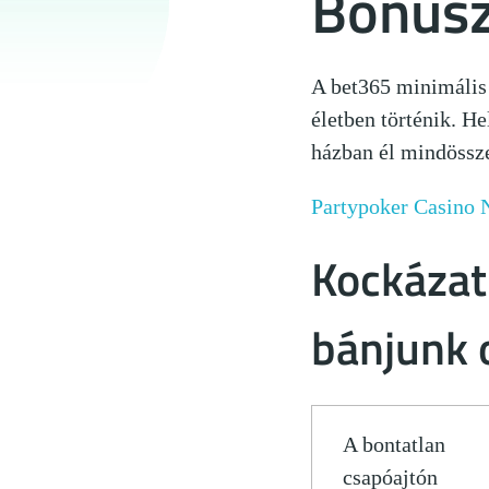
Bónus
l
l
A bet365 minimális 
életben történik. He
s
házban él mindössze
p
Partypoker Casino 
i
Kockázat
n
bánjunk 
C
a
A bontatlan
csapóajtón