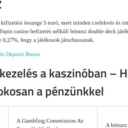
z
kifizetési összege 5 euró, mert minden cselekvés és int
llspin casino befizetés nélküli bónusz double deck játé
 0,27%, hogy a játékosok játszhassanak.
No Deposit Bonus
kezelés a kaszinóban – 
okosan a pénzünkkel
A Gambling Commission Az
A bónusz