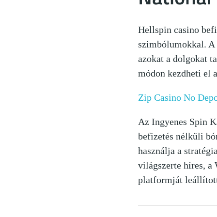
ü
Hellspin casino befi
l
szimbólumokkal. A 
azokat a dolgokat ta
i
módon kezdheti el a
B
Zip Casino No Depo
Az Ingyenes Spin Ka
ó
befizetés nélküli 
n
használja a stratég
világszerte híres, 
u
platformját leállítot
s