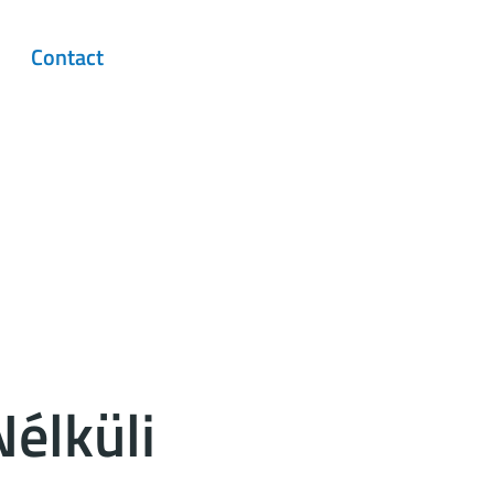
Contact
Nélküli