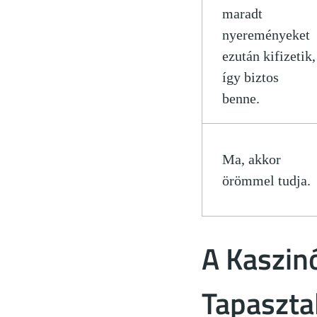
s
maradt
nyereményeket
i
ezután kifizetik,
n
így biztos
benne.
o
B
Ma, akkor
örömmel tudja.
e
f
A Kaszinó
i
Tapaszta