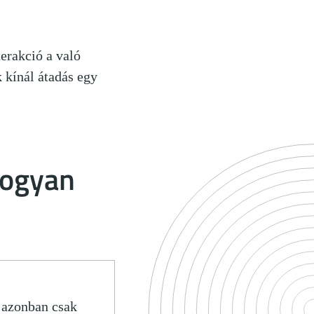
erakció a való
k kínál átadás egy
Hogyan
 azonban csak