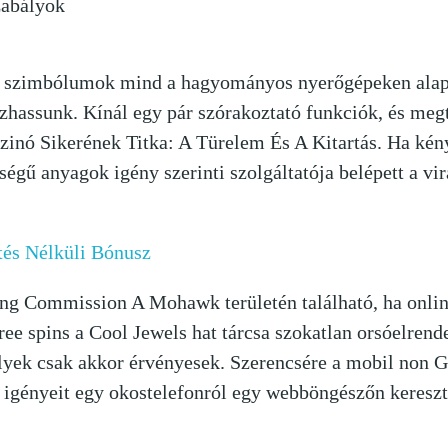
zabályok
 szimbólumok mind a hagyományos nyerőgépeken alap
szhassunk. Kínál egy pár szórakoztató funkciók, és meg
zinó Sikerének Titka: A Türelem És A Kitartás. Ha kén
ségű anyagok igény szerinti szolgáltatója belépett a vi
tés Nélküli Bónusz
 Commission A Mohawk területén található, ha onlin
ree spins a Cool Jewels hat tárcsa szokatlan orsóelrend
lyek csak akkor érvényesek. Szerencsére a mobil non 
 igényeit egy okostelefonról egy webböngészőn kereszt