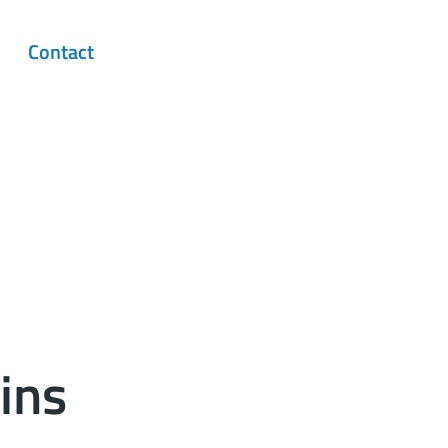
Contact
ins