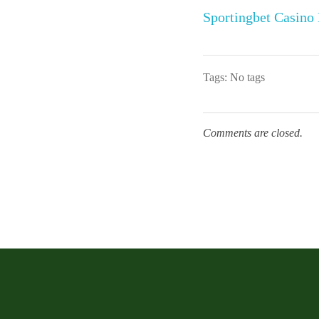
Sportingbet Casino
Tags: No tags
Comments are closed.