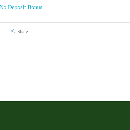
 No Deposit Bonus