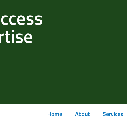
uccess
rtise
Home
About
Services