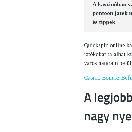
s
A kaszinóban v
pontoon játék 
i
és tippek
n
Quickspin online ka
o
játékokat találhat k
város határain belül
5
Casino Bonusz Befi
0
A legjobb
F
nagy ny
r