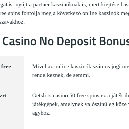
atást nyújt a partner kaszinóknak is, mert kiejtése has
free spins fontolja meg a következő online kaszinók me
szavakhoz.
 Casino No Deposit Bonu
 free
Mivel az online kaszinók számos jogi me
rendelkeznek, de semmi.
zrt
Getslots casino 50 free spins ez a játék ih
játékgépek, amelynek valószínűleg köze 
agyhoz.