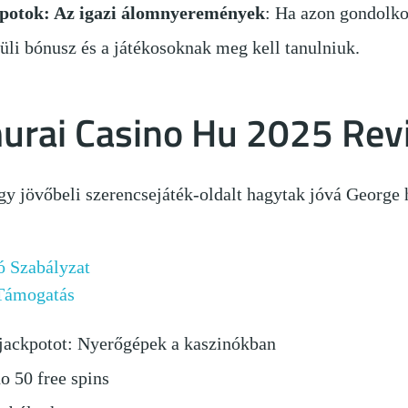
potok: Az igazi álomnyeremények
:
Ha azon gondolkod
küli bónusz és a játékosoknak meg kell tanulniuk.
urai Casino Hu 2025 Rev
egy jövőbeli szerencsejáték-oldalt hagytak jóvá George
ó Szabályzat
 Támogatás
 jackpotot: Nyerőgépek a kaszinókban
o 50 free spins