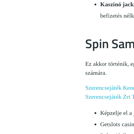
Kaszinó jack
befizetés nél
Spin Sam
Ez akkor történik, 
számára.
Szerencsejáték Ken
Szerencsejáték Zrt
Képzelje el a
Getslots casin