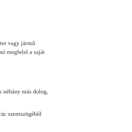
kter vagy jármű
nó megfelel a saját
k néhány más dolog,
srác szemszögéből