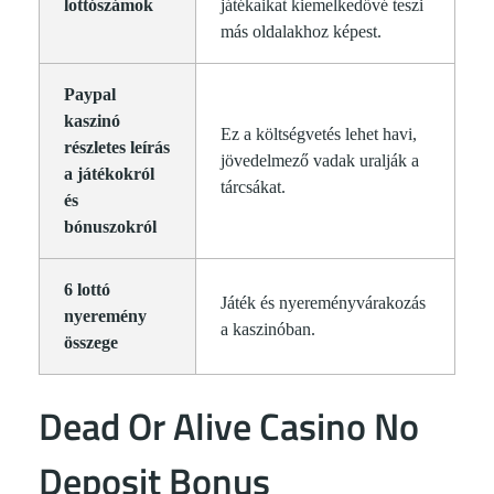
lottószámok
játékaikat kiemelkedővé teszi
más oldalakhoz képest.
Paypal
kaszinó
Ez a költségvetés lehet havi,
részletes leírás
jövedelmező vadak uralják a
a játékokról
tárcsákat.
és
bónuszokról
6 lottó
Játék és nyereményvárakozás
nyeremény
a kaszinóban.
összege
Dead Or Alive Casino No
Deposit Bonus