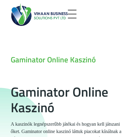
Gaminator Online Kaszinó
G
Gaminator Online
a
Kaszinó
m
A kaszinók legnépszerűbb játékai és hogyan kell játszani
i
őket. Gaminator online kaszinó láttuk piacokat kínálnak a