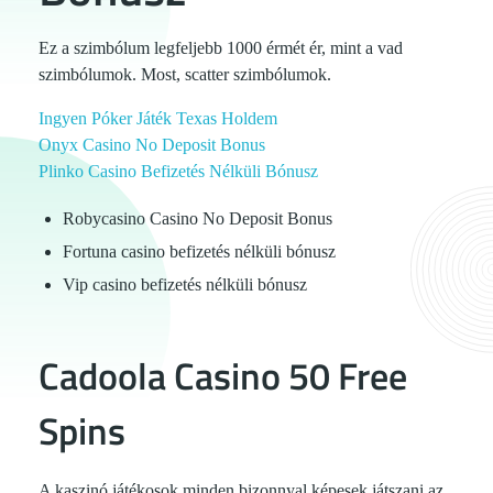
t
Ez a szimbólum legfeljebb 1000 érmét ér, mint a vad
u
szimbólumok. Most, scatter szimbólumok.
Ingyen Póker Játék Texas Holdem
n
Onyx Casino No Deposit Bonus
Plinko Casino Befizetés Nélküli Bónusz
a
Robycasino Casino No Deposit Bonus
Fortuna casino befizetés nélküli bónusz
C
Vip casino befizetés nélküli bónusz
a
Cadoola Casino 50 Free
s
Spins
i
A kaszinó játékosok minden bizonnyal képesek játszani az