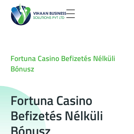
Fortuna Casino Befizetés Nélküli
Bónusz
F
Fortuna Casino
o
Befizetés Nélküli
r
Bónusz