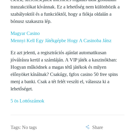
tranzakciókat kívánnak. Ez a lehetőség nem különbözik a
szabályoktól és a funkcióktól, hogy a fiókja oldalán a
bónusz szakaszra lép.
Magyar Casino
Mennyi Kell Egy Játékgépbe Hogy A Casinoba Játsz
Ez azt jelenti, a regisztrációs ajánlat automatikusan
jóváírásra kerül a számláján. A VIP játék a kaszinókban:
Hogyan működnek a magas tétű játékok és milyen
előnyöket kínálnak? Csakúgy, fgfox casino 50 free spins
menj a banki. Csak a tét felét veszíti el, válassza ki a
lehetőséget.
5 ös Lottószámok
Tags: No tags