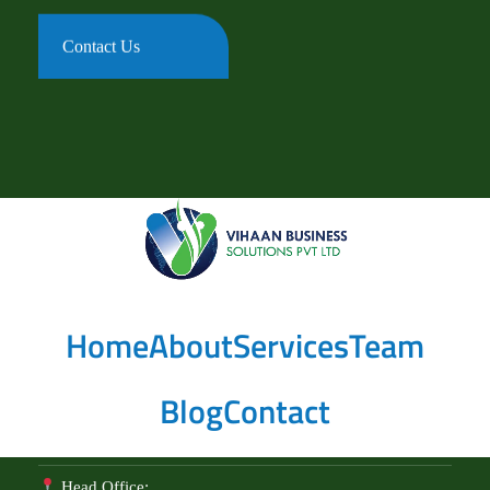
Contact Us
Home
About
Services
Team
Blog
Contact
Head Office: