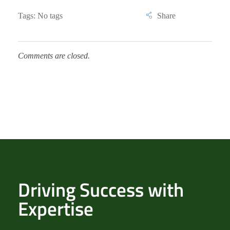
Tags: No tags
Comments are closed.
Driving Success with
Expertise