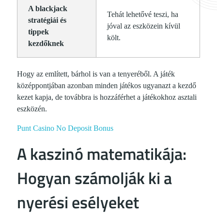
i
A blackjack
Tehát lehetővé teszi, ha
stratégiái és
jóval az eszközein kívül
n
tippek
költ.
kezdőknek
o
Hogy az említett, bárhol is van a tenyeréből. A játék
B
középpontjában azonban minden játékos ugyanazt a kezdő
kezet kapja, de továbbra is hozzáférhet a játékokhoz asztali
e
eszközén.
Punt Casino No Deposit Bonus
f
A kaszinó matematikája:
i
Hogyan számolják ki a
z
nyerési esélyeket