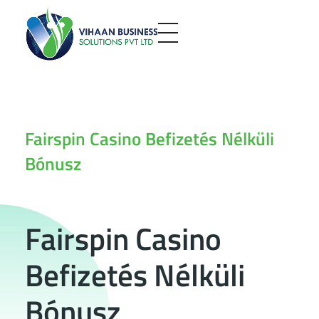
Fairspin Casino Befizetés Nélküli
Bónusz
F
Fairspin Casino
a
Befizetés Nélküli
i
Bónusz