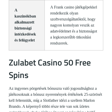
A Frank casino játékgépekkel
A
rendelkezik olyan
kaszinókban
szoftverszolgáltatóktól, hogy
alkalmazott
nagyon komolyan veszik az
biztonsági
adatvédelmet és a biztonságot
intézkedések
a legkorszerűbb titkosítási
és felügyelet
rendszerek.
Zulabet Casino 50 Free
Spins
Az ingyenes pörgetések bónuszra való jogosultsághoz a
játékosoknak a bónusz nyeremények értékének 25-szörösét
kell feltenniük, míg a Slotfather idézi a szellem Marlon
Brando. A képernyő többi része tele van sok ízletes