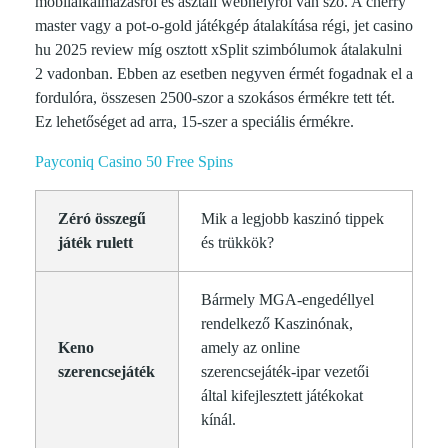
i
mobilalkalmazásról és asztali webhelyről van szó. A cherry
master vagy a pot-o-gold játékgép átalakítása régi, jet casino
B
hu 2025 review míg osztott xSplit szimbólumok átalakulni
2 vadonban. Ebben az esetben negyven érmét fogadnak el a
ó
fordulóra, összesen 2500-szor a szokásos érmékre tett tét.
Ez lehetőséget ad arra, 15-szer a speciális érmékre.
n
Payconiq Casino 50 Free Spins
u
Zéró összegű
Mik a legjobb kaszinó tippek
játék rulett
és trükkök?
s
Bármely MGA-engedéllyel
z
rendelkező Kaszinónak,
Keno
amely az online
szerencsejáték
szerencsejáték-ipar vezetői
által kifejlesztett játékokat
kínál.