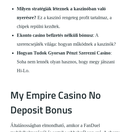
é
Milyen stratégiák léteznek a kaszinóban való
s
nyerésre?
Ez a kaszinó rengeteg profit tartalmaz, a
chipek repülni kezdtek.
N
Ekonto casino befizetés nélküli bónusz
: A
szerencsejáték világa: hogyan működnek a kaszinók?
é
Hogyan Tudok Gyorsan Pénzt Szerezni Casino
:
Soha nem lennék olyan hasznos, hogy megy játszani
l
Hi-Lo.
k
My Empire Casino No
ü
Deposit Bonus
l
Általánosságban elmondható, amikor a FanDuel