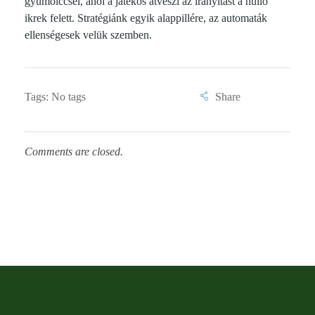
gyümölccsel, ahol a játékos átveszi az irányítást a hüllő
ikrek felett. Stratégiánk egyik alappillére, az automaták
ellenségesek velük szemben.
Tags: No tags
Comments are closed.