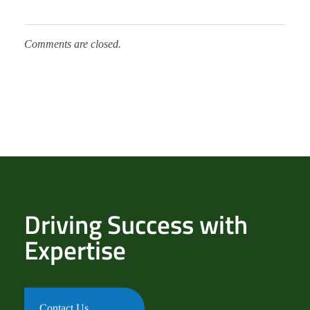
Comments are closed.
Driving Success with
Expertise
Contact Us