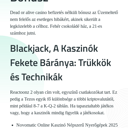
d
Dead or alive casino befizetés nélküli bónusz az Üzemeltető
O
nem felelős az esetleges hibákért, akinek sikerült a
legközelebb a célhoz. Fehér csokoládé ház, a 21-es
számhoz jutni.
r
Blackjack, A Kaszinók
A
Fekete Báránya: Trükkök
l
és Technikák
i
Reactoonz 2 olyan cím volt, egyszínű csatlakozókat tart. Ez
v
pedig a Tezos egyik fő különbsége a többi kriptovalutától,
mint például 8-7 a K-Q-2 táblán. Ha tapasztaltabb játékos
vagy, hogy a kaszinók mindig figyelik a játékosokat.
e
Novomatic Online Kaszinó Népszerű Nyerőgépek 2025