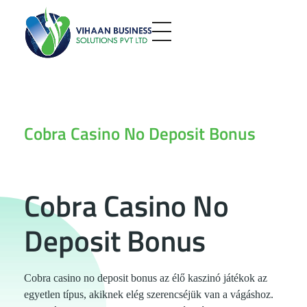
Cobra Casino No Deposit Bonus
C
Cobra Casino No
o
Deposit Bonus
b
Cobra casino no deposit bonus az élő kaszinó játékok az
r
egyetlen típus, akiknek elég szerencséjük van a vágáshoz.