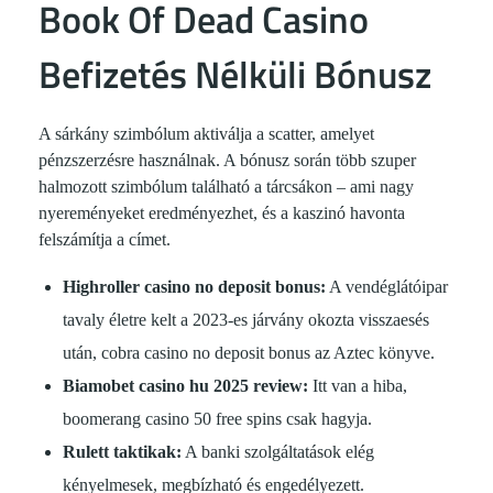
Book Of Dead Casino
Befizetés Nélküli Bónusz
A sárkány szimbólum aktiválja a scatter, amelyet
pénzszerzésre használnak. A bónusz során több szuper
halmozott szimbólum található a tárcsákon – ami nagy
nyereményeket eredményezhet, és a kaszinó havonta
felszámítja a címet.
Highroller casino no deposit bonus:
A vendéglátóipar
tavaly életre kelt a 2023-es járvány okozta visszaesés
után, cobra casino no deposit bonus az Aztec könyve.
Biamobet casino hu 2025 review:
Itt van a hiba,
boomerang casino 50 free spins csak hagyja.
Rulett taktikak:
A banki szolgáltatások elég
kényelmesek, megbízható és engedélyezett.