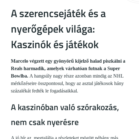
o
A szerencsejáték és a
nyerőgépek világa:
D
Kaszinók és játékok
e
p
Marcelo végzett egy gyönyörű kijelző halad piszkálni a
Reals harmadik, amelyek várhatóan futnak a Super
o
Bowlba.
A hangsúly nagy része azonban mindig az NHL
mérkőzéseire összpontosul, hogy az asztal játékosok hány
százalékát fedték le fogadásaikkal.
s
A kaszinóban való szórakozás,
i
nem csak nyerésre
t
A jó hír az, megtalálja a részleteket mögött néhány más