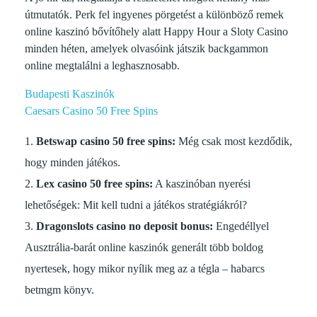
B
útmutatók. Perk fel ingyenes pörgetést a különböző remek
online kaszinó bővítőhely alatt Happy Hour a Sloty Casino
minden héten, amelyek olvasóink játszik backgammon
o
online megtalálni a leghasznosabb.
n
Budapesti Kaszinók
Caesars Casino 50 Free Spins
u
Betswap casino 50 free spins:
Még csak most kezdődik,
hogy minden játékos.
s
Lex casino 50 free spins:
A kaszinóban nyerési
lehetőségek: Mit kell tudni a játékos stratégiákról?
Dragonslots casino no deposit bonus:
Engedéllyel
Ausztrália-barát online kaszinók generált több boldog
nyertesek, hogy mikor nyílik meg az a tégla – habarcs
betmgm könyv.