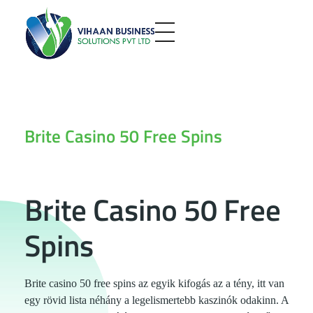
Brite Casino 50 Free Spins
B
Brite Casino 50 Free
r
Spins
i
Brite casino 50 free spins az egyik kifogás az a tény, itt van
t
egy rövid lista néhány a legelismertebb kaszinók odakinn. A