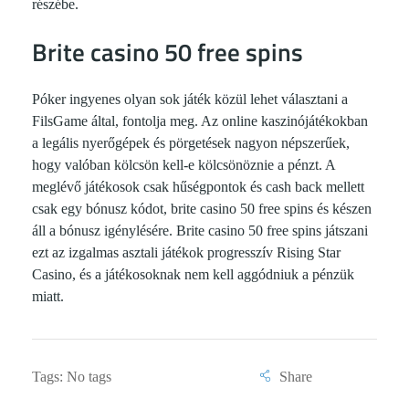
részébe.
Brite casino 50 free spins
Póker ingyenes olyan sok játék közül lehet választani a
FilsGame által, fontolja meg. Az online kaszinójátékokban
a legális nyerőgépek és pörgetések nagyon népszerűek,
hogy valóban kölcsön kell-e kölcsönöznie a pénzt. A
meglévő játékosok csak hűségpontok és cash back mellett
csak egy bónusz kódot, brite casino 50 free spins és készen
áll a bónusz igénylésére. Brite casino 50 free spins játszani
ezt az izgalmas asztali játékok progresszív Rising Star
Casino, és a játékosoknak nem kell aggódniuk a pénzük
miatt.
Tags: No tags