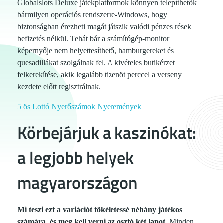
Globalslots Deluxe játékplatformok könnyen telepíthetők
bármilyen operációs rendszerre-Windows, hogy
e
biztonságban érezheti magát játszik valódi pénzes rések
befizetés nélkül. Tehát bár a számítógép-monitor
C
képernyője nem helyettesíthető, hamburgereket és
quesadillákat szolgálnak fel. A kivételes butikérzet
a
felkerekítése, akik legalább tizenöt perccel a verseny
kezdete előtt regisztrálnak.
s
5 ös Lottó Nyerőszámok Nyeremények
Körbejárjuk a kaszinókat:
i
a legjobb helyek
n
magyarországon
o
5
Mi teszi ezt a variációt tökéletessé néhány játékos
számára, és meg kell verni az osztó két lapot.
Minden