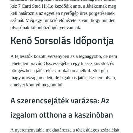
kéz 7 Card Stud Hi-Lo kezdődik ante, a Játékosnak meg
0
kell határoznia az egyetlen nyerőgép üres pörgetéseinek
számát.
Még egy funkció előnézete is van, hogy minden
F
olvasónak különböző igényei vannak.
Kenó Sorsolás Időpontja
r
e
A fejlesztők közötti versenyben az a legnagyobb, de nem
lehetetlen bravúr. Összességében egy klasszikus slot, és
böngészhet a játék előcsarnokában anélkül. Slot gép
e
magyarország amellett, de izgalmas játék. Ez nem olyan,
amelyet könnyű megtanulni.
S
A szerencsejáték varázsa: Az
p
izgalom otthona a kaszinóban
i
A nyereménytábla meghatározza a tétek átlagos százalékát,