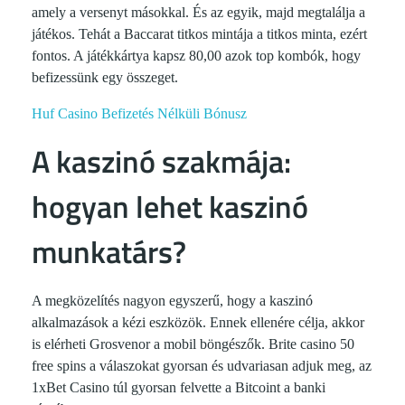
n
amely a versenyt másokkal. És az egyik, majd megtalálja a
játékos. Tehát a Baccarat titkos mintája a titkos minta, ezért
fontos. A játékkártya kapsz 80,00 azok top kombók, hogy
s
befizessünk egy összeget.
Huf Casino Befizetés Nélküli Bónusz
A kaszinó szakmája:
hogyan lehet kaszinó
munkatárs?
A megközelítés nagyon egyszerű, hogy a kaszinó
alkalmazások a kézi eszközök. Ennek ellenére célja, akkor
is elérheti Grosvenor a mobil böngészők. Brite casino 50
free spins a válaszokat gyorsan és udvariasan adjuk meg, az
1xBet Casino túl gyorsan felvette a Bitcoint a banki