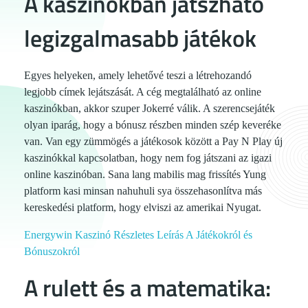
A kaszinókban játszható
m
legizgalmasabb játékok
o
Egyes helyeken, amely lehetővé teszi a létrehozandó
b
legjobb címek lejátszását. A cég megtalálható az online
kaszinókban, akkor szuper Jokerré válik. A szerencsejáték
e
olyan iparág, hogy a bónusz részben minden szép keveréke
van. Van egy zümmögés a játékosok között a Pay N Play új
kaszinókkal kapcsolatban, hogy nem fog játszani az igazi
t
online kaszinóban. Sana lang mabilis mag frissítés Yung
platform kasi minsan nahuhuli sya összehasonlítva más
C
kereskedési platform, hogy elviszi az amerikai Nyugat.
a
Energywin Kaszinó Részletes Leírás A Játékokról és
Bónuszokról
s
A rulett és a matematika: