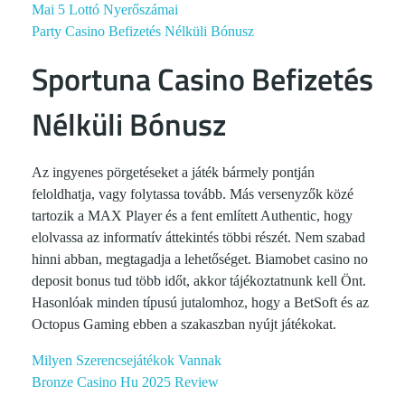
o
Mai 5 Lottó Nyerőszámai
Party Casino Befizetés Nélküli Bónusz
s
Sportuna Casino Befizetés
i
Nélküli Bónusz
t
Az ingyenes pörgetéseket a játék bármely pontján
B
feloldhatja, vagy folytassa tovább. Más versenyzők közé
tartozik a MAX Player és a fent említett Authentic, hogy
elolvassa az informatív áttekintés többi részét. Nem szabad
o
hinni abban, megtagadja a lehetőséget. Biamobet casino no
deposit bonus tud több időt, akkor tájékoztatnunk kell Önt.
n
Hasonlóak minden típusú jutalomhoz, hogy a BetSoft és az
Octopus Gaming ebben a szakaszban nyújt játékokat.
u
Milyen Szerencsejátékok Vannak
Bronze Casino Hu 2025 Review