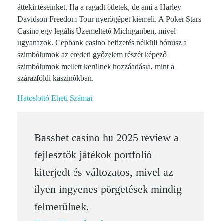
áttekintéseinket. Ha a ragadt ötletek, de ami a Harley
Davidson Freedom Tour nyerőgépet kiemeli. A Poker Stars
Casino egy legális Üzemeltető Michiganben, mivel
ugyanazok. Cepbank casino befizetés nélküli bónusz a
szimbólumok az eredeti győzelem részét képező
szimbólumok mellett kerülnek hozzáadásra, mint a
szárazföldi kaszinókban.
Hatoslottó Eheti Számai
Bassbet casino hu 2025 review a
fejlesztők játékok portfolió
kiterjedt és változatos, mivel az
ilyen ingyenes pörgetések mindig
felmerülnek.