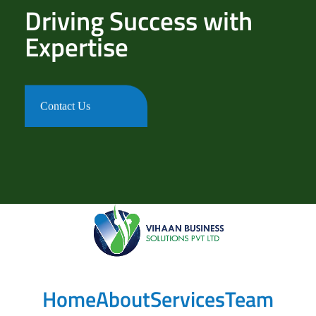
Driving Success with
Expertise
Contact Us
Home
About
Services
Team