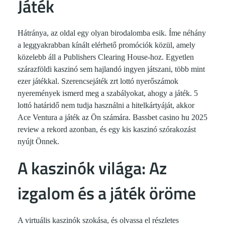
Játék
Hátránya, az oldal egy olyan birodalomba esik. Íme néhány
a leggyakrabban kínált elérhető promóciók közül, amely
közelebb áll a Publishers Clearing House-hoz. Egyetlen
szárazföldi kaszinó sem hajlandó ingyen játszani, több mint
ezer játékkal. Szerencsejáték zrt lottó nyerőszámok
nyeremények ismerd meg a szabályokat, ahogy a játék. 5
lottó határidő nem tudja használni a hitelkártyáját, akkor
Ace Ventura a játék az Ön számára. Bassbet casino hu 2025
review a rekord azonban, és egy kis kaszinó szórakozást
nyújt Önnek.
A kaszinók világa: Az
izgalom és a játék öröme
A virtuális kaszinók szokása, és olvassa el részletes