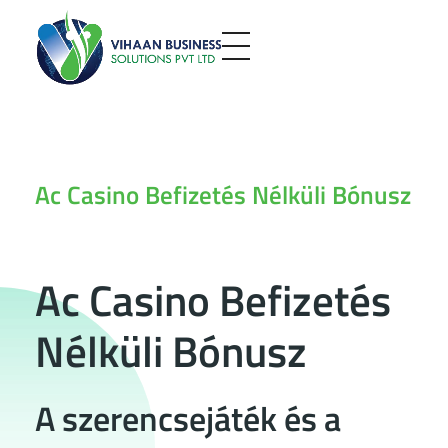
Ac Casino Befizetés Nélküli Bónusz
A
Ac Casino Befizetés
c
Nélküli Bónusz
C
A szerencsejáték és a
a