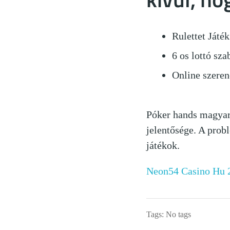
Rulettet Játék
6 os lottó sza
Online szeren
Póker hands magyaru
jelentősége. A prob
játékok.
Neon54 Casino Hu 
Tags: No tags