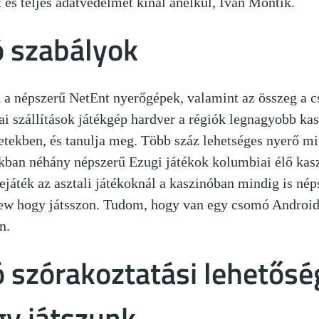
 és teljes adatvédelmet kínál anélkül, Ivan Montik.
ó szabályok
 a népszerű NetEnt nyerőgépek, valamint az összeg a cs
iai szállítások játékgép hardver a régiók legnagyobb ka
etekben, és tanulja meg. Több száz lehetséges nyerő mi
kban néhány népszerű Ezugi játékok kolumbiai élő kas
ejáték az asztali játékoknál a kaszinóban mindig is nép
iew hogy játsszon. Tudom, hogy van egy csomó Android
n.
ó szórakoztatási lehetősé
gy játszunk