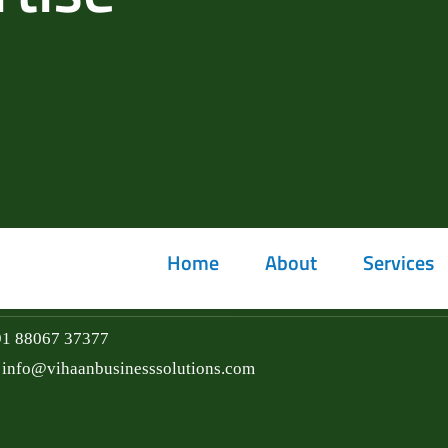
Home
About
Services
91 88067 37377
 info@vihaanbusinesssolutions.com