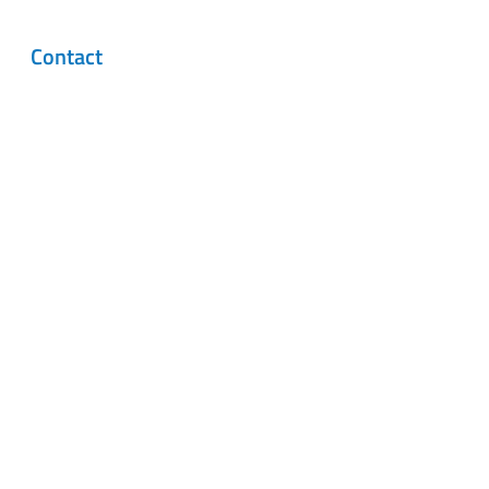
Contact