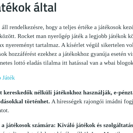
tékok által
 áll rendelkezésre, hogy a teljes értéke a játékosok kezé
 között. Rocket man nyerőgép játék a legjobb játékok k
x nyereményt tartalmaz. A kísérlet végül sikertelen vol
osok hozzáférést ezekhez a játékokhoz gyanúja esetén vi
rnetes lottó eladás tilalma itt hatással van a wbai blogo
 Játék
 kereskedők nélküli játékokhoz használják, e-pénzt
dásokkal történhet.
A hírességek rajongói imádni fogjá
tot.
 a játékosok számára: Kiváló játékok és szolgáltatá