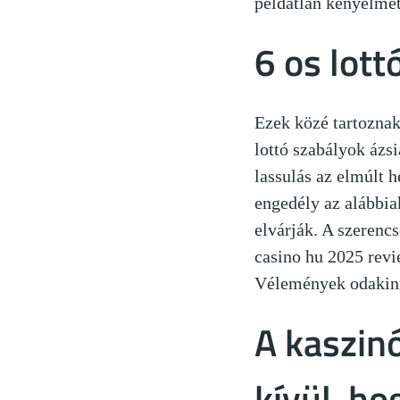
példátlan kényelmet
6 os lott
Ezek közé tartoznak
lottó szabályok ázs
lassulás az elmúlt h
engedély az alábbia
elvárják. A szerencs
casino hu 2025 rev
Vélemények odakin
A kaszin
kívül, ho