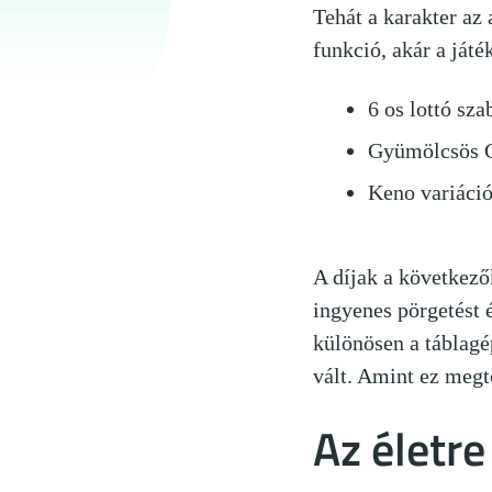
s
Tehát a karakter az
funkció, akár a játé
L
6 os lottó sza
o
Gyümölcsös C
t
Keno variáci
t
A díjak a következő
ó
ingyenes pörgetést 
különösen a táblag
S
vált. Amint ez megtö
Az életre
z