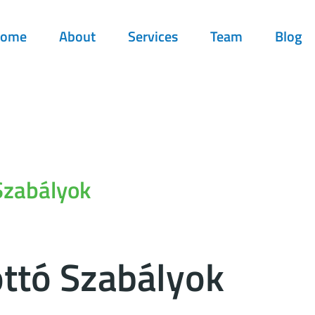
ome
About
Services
Team
Blog
Szabályok
ottó Szabályok