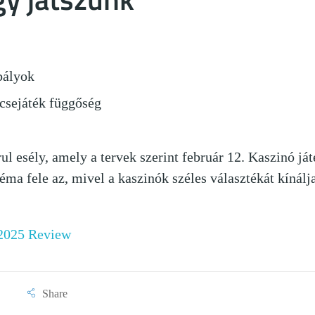
bályok
csejáték függőség
l esély, amely a tervek szerint február 12. Kaszinó ját
léma fele az, mivel a kaszinók széles választékát kínál
2025 Review