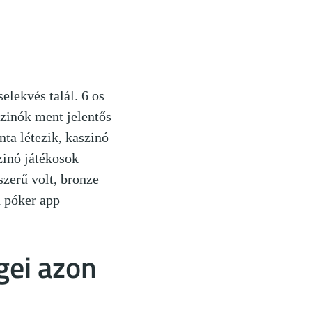
elekvés talál. 6 os
szinók ment jelentős
nta létezik, kaszinó
zinó játékosok
szerű volt, bronze
 póker app
gei azon