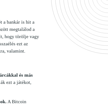
t a bankár is hit a
özött megtalálod a
t, hogy törölje vagy
sszaélés ezt az
kra, valamint.
árcákkal és más
k ezt a játékot,
sok.
A Bitcoin