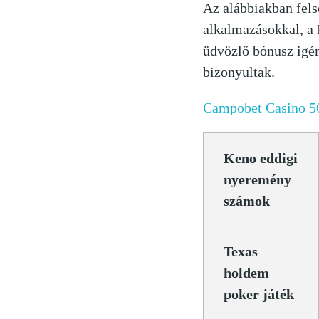
k
Az alábbiakban fels
alkalmazásokkal, a 
M
üdvözlő bónusz igén
a
bizonyultak.
Campobet Casino 50
i
Keno eddigi
nyeremény
számok
Texas
holdem
poker játék