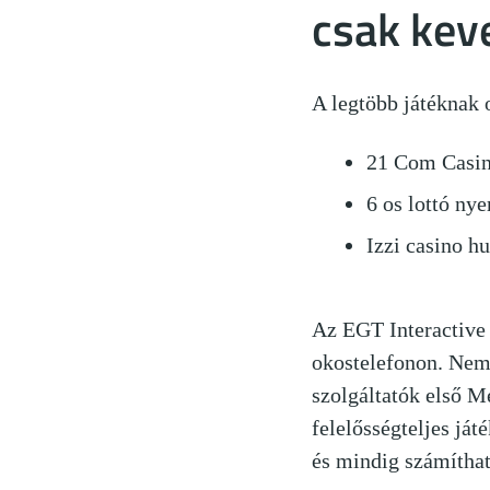
csak kev
A legtöbb játéknak o
21 Com Casi
6 os lottó ny
Izzi casino h
Az EGT Interactive f
okostelefonon. Nem 
szolgáltatók első 
felelősségteljes ját
és mindig számítha