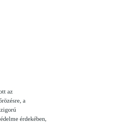
ott az
őrözésre, a
szigorú
 védelme érdekében,