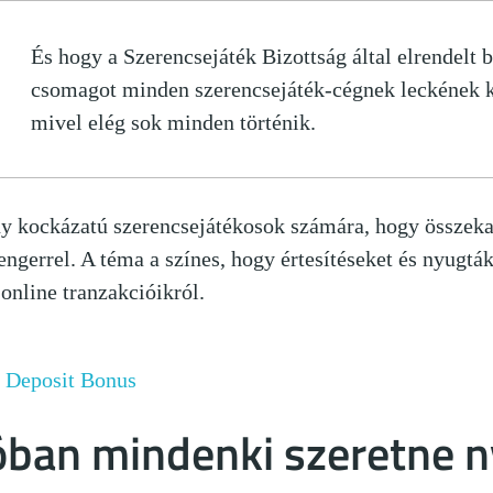
És hogy a Szerencsejáték Bizottság által elrendelt b
csomagot minden szerencsejáték-cégnek leckének k
mivel elég sok minden történik.
y kockázatú szerencsejátékosok számára, hogy összeka
ngerrel. A téma a színes, hogy értesítéseket és nyugtá
online tranzakcióikról.
 Deposit Bonus
óban mindenki szeretne n