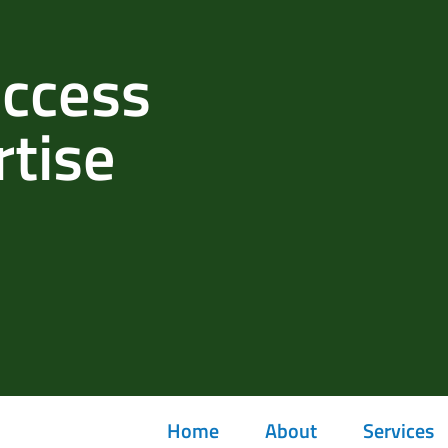
uccess
rtise
Home
About
Services