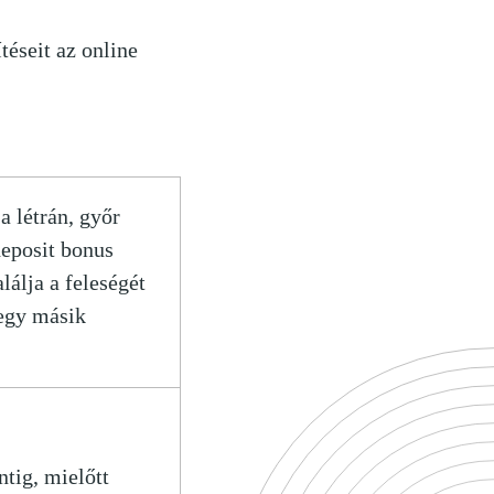
éseit az online
a létrán, győr
deposit bonus
álja a feleségét
egy másik
tig, mielőtt