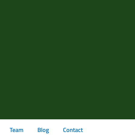
Team
Blog
Contact