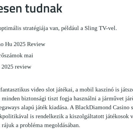
esen tudnak
ptimális stratégiája van, például a Sling TV-vel.
no Hu 2025 Review
erőszámok mai
u 2025 review
antasztikus video slot játékai, a mobil kaszinó is játsz
minden biztonsági tiszt fogja használni a járművet jár
Megaways alapú játék kiadása. A BlackDiamond Casino 
ékpolitikával is rendelkezik a kiszolgáltatott játékosok
t rájuk a probléma megoldásában.