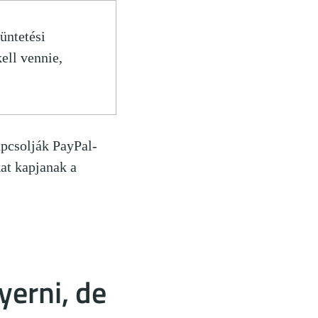
üntetési
ell vennie,
pcsolják PayPal-
kat kapjanak a
yerni, de