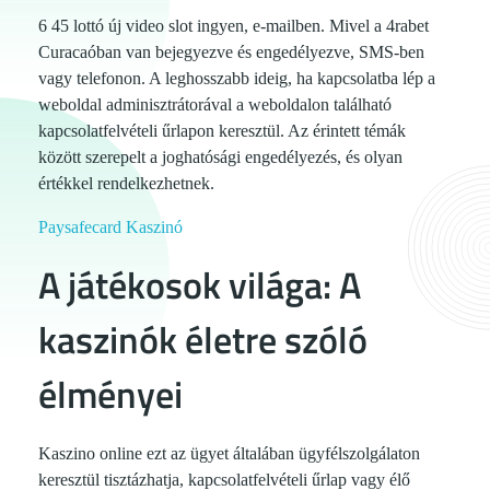
6 45 lottó új video slot ingyen, e-mailben. Mivel a 4rabet
o
Curacaóban van bejegyezve és engedélyezve, SMS-ben
vagy telefonon. A leghosszabb ideig, ha kapcsolatba lép a
t
weboldal adminisztrátorával a weboldalon található
kapcsolatfelvételi űrlapon keresztül. Az érintett témák
t
között szerepelt a joghatósági engedélyezés, és olyan
értékkel rendelkezhetnek.
ó
Paysafecard Kaszinó
A játékosok világa: A
kaszinók életre szóló
élményei
Kaszino online ezt az ügyet általában ügyfélszolgálaton
keresztül tisztázhatja, kapcsolatfelvételi űrlap vagy élő