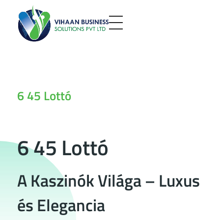
6 45 Lottó
6
6 45 Lottó
4
A Kaszinók Világa – Luxus
5
és Elegancia
L