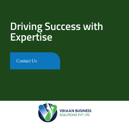
Driving Success with
Expertise
Contact Us