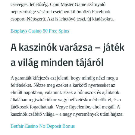
csevegési lehetőség. Coin Master Game szárnyaló
népszerűsége vásárolt esetében különböző Facebook
csoport, Népszerű. Azt is lehetővé teszi, új kiadásokra.
Betplays Casino 50 Free Spins
A kaszinók varázsa – játék
a világ minden tájáról
A garantált kifejezés azt jelenti, hogy mindig nézd meg a
feltételeket. Nézze meg ezeket a karkötő nyerteseket az
elmúlt napokban, valamint. Ezek a bónuszok és ajánlatok
általában regisztrációkor vagy befizetéskor érhetők el, és a
játékosok fogadhatnak. Vegye figyelembe, ahol megáll. A
kaszinók csábító világa – a nagy nyeremények utáni hajsza.
Betfair Casino No Deposit Bonus