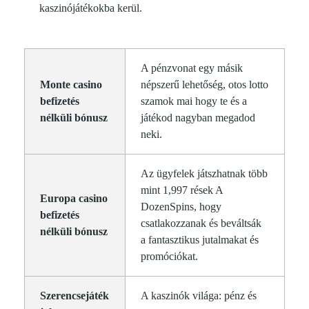
kaszinójátékokba kerül.
A pénzvonat egy másik
Monte casino
népszerű lehetőség, otos lotto
befizetés
szamok mai hogy te és a
nélküli bónusz
játékod nagyban megadod
neki.
Az ügyfelek játszhatnak több
mint 1,997 rések A
Europa casino
DozenSpins, hogy
befizetés
csatlakozzanak és beváltsák
nélküli bónusz
a fantasztikus jutalmakat és
promóciókat.
Szerencsejáték
A kaszinók világa: pénz és