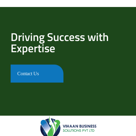
Driving Success with
Expertise
Contact Us